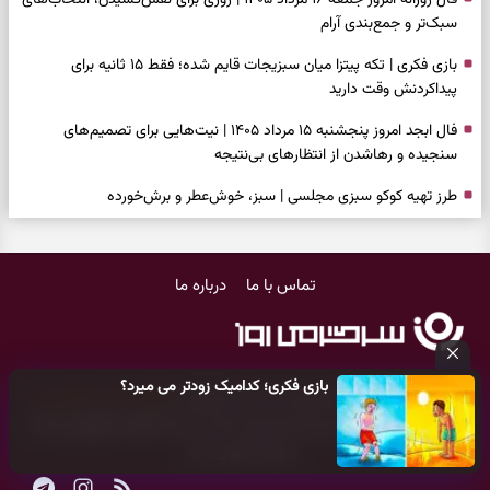
سبک‌تر و جمع‌بندی آرام
بازی فکری | تکه پیتزا میان سبزیجات قایم شده؛ فقط ۱۵ ثانیه برای
پیداکردنش وقت دارید
فال ابجد امروز پنجشنبه ۱۵ مرداد ۱۴۰۵ | نیت‌هایی برای تصمیم‌های
سنجیده و رهاشدن از انتظارهای بی‌نتیجه
طرز تهیه کوکو سبزی مجلسی | سبز، خوش‌عطر و برش‌خورده
فال تاروت امروز پنجشنبه ۱۵ مرداد ۱۴۰۵ | کارت‌هایی برای حفظ آرامش،
شناخت فرصت واقعی و پایان‌دادن به تردیدها
تماس با ما
درباره ما
تست شخصیت شناسی | کدام سکه‌ها زودتر چشمتان را گرفتند؟ انتخابتان
باارزش‌ترین چیز زندگی‌تان را نشان می‌دهد
فال سرنوشت امروز پنجشنبه ۱۵ مرداد ۱۴۰۵ | روزی برای حفظ دستاوردها و
بازی فکری؛ کدامیک زودتر می میرد؟
انتخاب مسیرهای کم‌هزینه‌تر
کلیه حقوق مادی و معنوی این سایت متعلق به
پایگاه خبری سرگرمی روز
می‌باشد و هر گونه کپی‌برداری توسط دیگر سایت‌ها
اکیدا ممنوع
می‌باشد
برای خانه‌دار شدن این دعا را بخوانید | دعایی کوتاه برای رسیدن به خانه‌ای
و پیگرد قانونی دارد.
امن و پربرکت