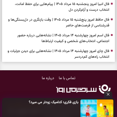
فال انبیا امروز پنجشنبه ۱۵ مرداد ۱۴۰۵ | پیام‌هایی برای حفظ امانت،
انتخاب درست و آرام‌کردن دل
فال حافظ امروز پنج‌شنبه ۱۵ مرداد ۱۴۰۵ | وقت بازنگری در دل‌بستگی‌ها و
قدرشناسی از فرصت‌های حاضر
فال اسم امروز چهارشنبه ۱۴ مرداد ۱۴۰۵ | نشانه‌هایی درباره حضور
اجتماعی، انتخاب‌های شخصی و کیفیت ارتباط‌ها
فال چای امروز چهارشنبه ۱۴ مرداد ۱۴۰۵ | نشانه‌هایی برای دیدن جزئیات و
انتخاب راه‌های کم‌دردسر
فال قهوه امروز چهارشنبه ۱۴ مرداد ۱۴۰۵ | نقش‌هایی برای بازیابی تمرکز و
شناخت ارزش فرصت‌های آرام
تماس با ما
درباره ما
فال شمع امروز چهارشنبه ۱۴ مرداد ۱۴۰۵ | نشانه‌هایی برای تنظیم سرعت و
انتخاب چیزی که ارزش ماندن دارد
بازی فکری | خرگوش در این جنگل پنهان شده؛ فقط ۷ ثانیه برای پیداکردنش
بازی فکری؛ کدامیک زودتر می میرد؟
فرصت دارید
کلیه حقوق مادی و معنوی این سایت متعلق به
پایگاه خبری سرگرمی روز
می‌باشد و هر گونه کپی‌برداری توسط دیگر سایت‌ها
اکیدا ممنوع
می‌باشد
فال ابجد امروز چهارشنبه ۱۴ مرداد ۱۴۰۵ | نیت‌هایی برای بازکردن گره‌های