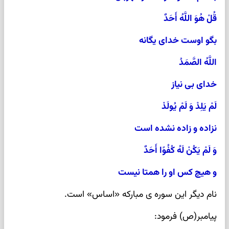
قُلْ هُوَ اللَّهُ أَحَدٌ
بگو اوست خدای یگانه
اللَّهُ الصَّمَدُ
خدای بی نیاز
لَمْ یَلِدْ وَ لَمْ یُولَدْ
نزاده و زاده نشده است
وَ لَمْ یَکُنْ لَهُ کُفُوًا أَحَدٌ
و هیچ کس او را همتا نیست
نام دیگر این سوره ی مبارکه «اساس» است.
پیامبر(ص) فرمود: