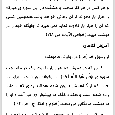
و هر کس در هر کار سخت و مشقّت بار این سوره ی مبارکه
را هزار بار بخواند از آن رهائی خواهد یافت.همچنین کسی
که آن را هزار بار تلاوت نماید نمی میرد تا جایگاه خود را در
بهشت ببیند.(خواص الآیات ص ١٦٨)
آمرزش گناهان
از رسول خدا(ص) در روایاتی فرمودند:
کسی که در عمرش ده هزار بار با نیّت پاک در ماه رجب
سوره ی ﴿قُلْ هُوَ اللَّه أحَد﴾ را بخواند روز قیامت بیاید در
حالی که از گناهانش بیرون شده همانند روزی که از مادر
زاده شده است و هفتاد مَلَک به پیشواز وی می آیند و او را
به بهشت مژدگانی می دهند.(ختوم و اذکار ج ١ ص ١٩٢)
هر کس در شب یا روز جمعه ، 200 مرتبه سوره توحید را