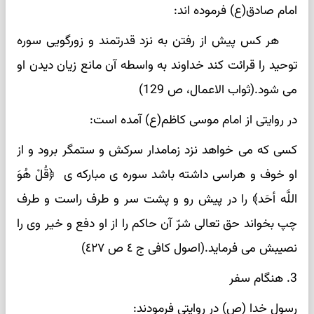
امام صادق(ع) فرموده اند:
هر کس پیش از رفتن به نزد قدرتمند و زورگویی سوره
توحید را قرائت کند خداوند به واسطه آن مانع زیان دیدن او
می شود.(ثواب الاعمال، ص 129)
در روایتی از امام موسی کاظم(ع) آمده است:
کسی که می خواهد نزد زمامدار سرکش و ستمگر برود و از
او خوف و هراسی داشته باشد سوره ی مبارکه ی ﴿قُلْ هُوَ
اللَّه أحَد﴾ را در پیش رو و پشت سر و طرف راست و طرف
چپ بخواند حق تعالی شرّ آن حاکم را از او دفع و خیر وی را
نصیبش می فرماید.(اصول کافی ج ٤ ص ٤٢٧)
3. هنگام سفر
رسول خدا (ص) در روایتی فرمودند: