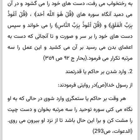
به رختخواب می رفت، دست های خود را می گشود و در آن
می دمید آنگاه سوره های ﴿قُلْ هُوَ اللَّه أحَد﴾ ، ﴿قُلْ أعُوذُ
بِرَبِّ الْفَلَقِ﴾ و ﴿قُلْ أعُوذُ بِرَبِّ النَّاسِ﴾ را می خواند و سپس
دست های خود را بر سر و صورت و تا آنجائی که دست به
اعضای بدن می رسید بر آن می کشید و این عمل را سه
مرتبه تکرار می فرمود.(بحار ج ٩٢ ص ٣٥٩)
2. وارد شدن بر حاکم یا قدرتمند
از رسول خدا(ص)در روایتی فرمودند:
هر وقت بر حاکم یا ستمگری وارد شوی در حالی که به او
نگاه می کنی سوره توحید را سه مرتبه بخوان و دست چپت
را مشت کن و برا این حال باشد تا از نزد او بیرون می روی.
(الدعوات، ص293)