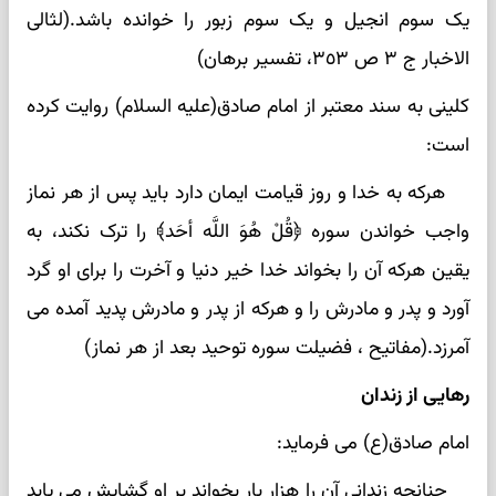
یک سوم انجیل و یک سوم زبور را خوانده باشد.(لثالی
الاخبار ج ٣ ص ٣٥٣، تفسیر برهان)
کلینی به سند معتبر از امام صادق(علیه السلام) روایت کرده
است:
هرکه به خدا و روز قیامت ایمان دارد باید پس از هر نماز
واجب خواندن سوره ﴿قُلْ هُوَ اللَّه أحَد﴾ را ترک نکند، به
یقین هرکه آن را بخواند خدا خیر دنیا و آخرت را برای او گرد
آورد و پدر و مادرش را و هرکه از پدر و مادرش پدید آمده می
آمرزد.(مفاتیح ، فضیلت سوره توحید بعد از هر نماز)
رهایی از زندان
امام صادق(ع) می فرماید:
چنانچه زندانی آن را هزار بار بخواند بر او گشایش می یابد