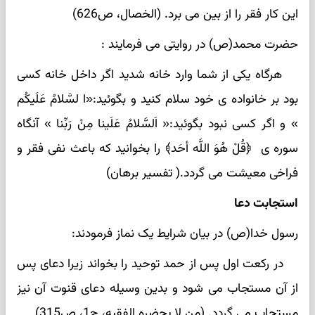
این کار فقر را از بین می برد. (الخصال، ص626)
حضرت محمد(ص) در روایتی می فرمایند :
هرگاه یکی از شما وارد خانه شدید اگر داخل خانه کسی
بود بر خانواده ی خود سلام کنید و بگوئید:«ا لسَّلامُ عَلَیکُم
» و اگر کسی نبود بگوئید:« اَلسَّلامُ عَلَینا مِنْ رَبِّنا » آنگاه
سوره ی ﴿قُلْ هُوَ اللَّه أحَد﴾ را بخوانید که باعث نفی فقر و
فراخی معیشت می گردد.( تفسیر برهان)
استجابت دعا
رسول خدا(ص) در بیان شرایط یک نماز فرمودند:
در رکعت اول پس از حمد توحید را بخواند زیرا دعای پس
از آن مستجاب می شود و بدین وسیله دعای قنوت آن نیز
مستجاب می گردد. (من لا یحضره الفقیه، ج1، ص315)