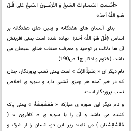
«‌اُسِّسَتِ السَّمـاواتُ السَّبعُ وَ الأرَضُـونَ السَّبعُ عَلی قُـلْ
هُـوَ اللَّهُ أحَدٌ»
بنای آسمان های هفتگانه و زمین های هفتگانه بر
اساس ﴿قُلْ هُوَ اللَّه أحَد﴾ نهاده شده است یعنی آفرینش
آن ها دلالت بر توحید و معرفت صفات خدای سبحان می
باشد. (ختوم و اذکار ج1 ص190)
نام دیگر آن « نِسْبَۀُالرَّبِّ » است یعنی نَسَب پروردگار، چنان
که در خبر آمده هر چیزی نَسَبی دارد و سوره ی اخلاص
نسب پروردگار است.
و نام دیگر این سوره ی مبارکه « مُقَشْقِشَۀ » یعنی پاک
کننده می باشد و آن را با سوره ی « کافرون » (
مُقَشْقِشَتان ) می نامند زیرا این دو، انسان را از شرک و