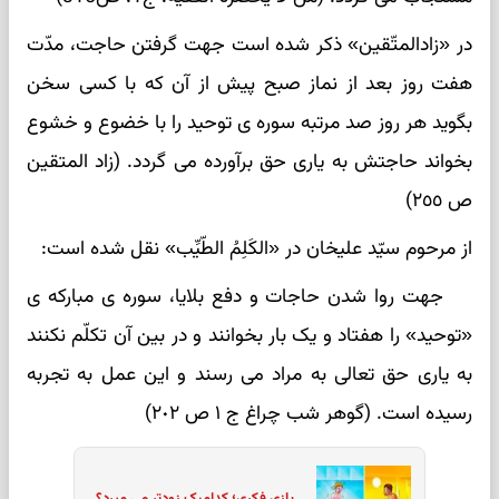
در «زادالمتّقین» ذکر شده است جهت گرفتن حاجت، مدّت
هفت روز بعد از نماز صبح پیش از آن که با کسی سخن
بگوید هر روز صد مرتبه سوره ی توحید را با خضوع و خشوع
بخواند حاجتش به یاری حق برآورده می گردد. (زاد المتقین
ص ٢٥٥)
از مرحوم سیّد علیخان در «الکَلِمُ الطّیِّب» نقل شده است:
جهت روا شدن حاجات و دفع بلایا، سوره ی مبارکه ی
«توحید» را هفتاد و یک بار بخوانند و در بین آن تکلّم نکنند
به یاری حق تعالی به مراد می رسند و این عمل به تجربه
رسیده است. (گوهر شب چراغ ج ١ ص ٢٠٢)
بازی فکری؛ کدامیک زودتر می میرد؟