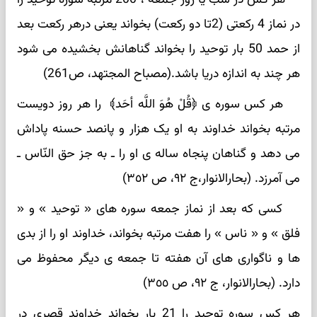
در نماز 4 رکعتی (2تا دو رکعت) بخواند یعنی درهر رکعت بعد
از حمد 50 بار توحید را بخواند گناهانش بخشیده می شود
هر چند به اندازه دریا باشد.(مصباح المجتهد، ص261)
هر کس سوره ی ﴿قُلْ هُوَ اللَّه أحَد﴾ را هر روز دویست
مرتبه بخواند خداوند به او یک هزار و پانصد حسنه پاداش
می دهد و گناهان پنجاه ساله ی او را ـ به جز حق النّاس ـ
می آمرزد. (بحارالانوار،ج ٩٢، ص ٣٥٢)
کسی که بعد از نماز جمعه سوره های « توحید » و «
فلق » و « ناس » را هفت مرتبه بخواند، خداوند او را از بدی
ها و ناگواری های آن هفته تا جمعه ی دیگر محفوظ می
دارد. (بحارالانوار، ج ٩٢، ص ٣٥٥)
هر کس سوره توحید را 21 بار بخواند خداوند قصری در