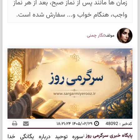
زمان ها مانند پس از نماز صبح، بعد از هر نماز
واجب، هنگام خواب و... سفارش شده است.
:
نگار چمنی
مولف
کدخبر : 48092
۱۴۰۵/۰۲/۲۹ ۱۸:۲۱:۲۴
پایگاه خبری سرگرمی روز
:
سوره توحید درباره یگانگی خدا