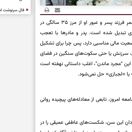
فرصت‌هایی که ب
برای بسیاری از والدین، گذر عمرِ فرزند پسر و عبور او از مرز ۳۵ سالگی در
می‌گیرند
ی تبدیل شده است. پدر و مادرها با تعجب
تست شخصیت شنا
می‌کند؟ انتخابت
عیت مالی مناسبی دارد، پس چرا برای تشکیل
دارند
نی، سرزنش یا حتی سکوت‌های سنگین در فضای
این “مجرد ماندن”، اغلب داستانی نهفته است
پیام‌هایی برای 
ذهن
 یا «لجبازی» حل نمی‌شود.
برای پیدا کردن
بخوانید؛ دعایی 
عه امروز، تابعی از معادله‌های پیچیده روانی
تغییر ریتم و ر
بازی فکری؛ کدا
مردانِ این سن، شکست‌های عاطفی عمیقی را در
تست هوش؛ دلیل