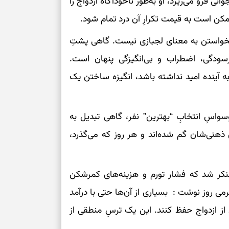
ر جوانی فرو می‌ریزد، او به‌طور ناخودآگاه ازدواج را
چیست؟
مکن است به قیمت تکرارِ آن درد تمام شود.
وفاداری، تدبیر و
خواستن به معنای لجبازی نیست. گاهی پشتِ
رسودگی، اضطراب و بی‌انگیزگی پنهان است.
سبک‌کردن دل و
به آینده امید نداشته باشد، انگیزه ساختن یک
درباره اثرگذار
وسواسِ انتخابِ “بهترین” نفر، گاهی تبدیل به
سبک‌کردن فکر و 
ذهنی‌شان گم شده‌اند و هر روز که می‌گذرد،
تغییر عادت‌ها 
 منکر شد که فشار تورم و هزینه‌های کمرشکن
برای حفظ تمرکز
ی روز نوشت : بسیاری از آن‌ها حتی با درآمد
 از ازدواج حفظ کنند. این یک ترسِ منطقی از
سنجیدن ارزش ا