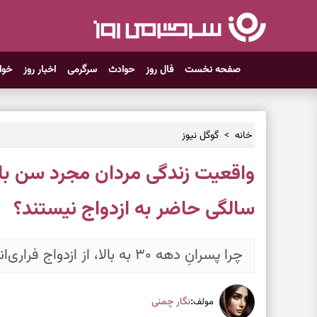
صفحه نخست
فال روز
حوادث
سرگرمی
اخبار روز
خوا
خانه
گوگل نیوز
سالگی حاضر به ازدواج نیستند؟
چرا پسرانِ دهه ۳۰ به بالا، از ازدواج فراری‌اند؟ (واکاوی یک چالش مدرن)
:
نگار چمنی
مولف