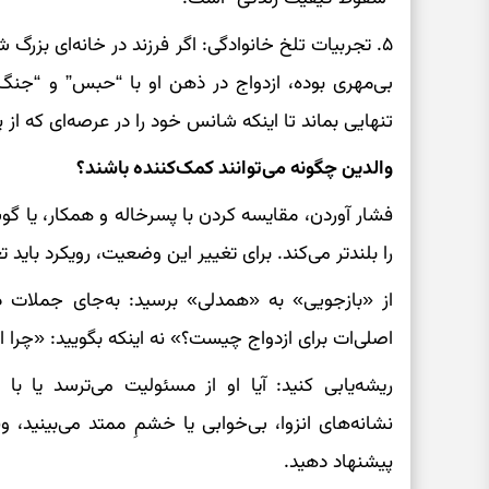
۵. تجربیات تلخ خانوادگی: اگر فرزند در خانه‌ای بزر
بی‌مهری بوده، ازدواج در ذهن او با “حبس” و “جنگ”
تنهایی بماند تا اینکه شانس خود را در عرصه‌ای که ا
والدین چگونه می‌توانند کمک‌کننده باشند؟
فشار آوردن، مقایسه کردن با پسرخاله و همکار، یا گوشزد
را بلندتر می‌کند. برای تغییر این وضعیت، رویکرد باید ت
از «بازجویی» به «همدلی» برسید: به‌جای جملات د
اصلی‌ات برای ازدواج چیست؟» نه اینکه بگویید: «چرا ا
ریشه‌یابی کنید: آیا او از مسئولیت می‌ترسد یا ب
نشانه‌های انزوا، بی‌خوابی یا خشمِ ممتد می‌بینید،
پیشنهاد دهید.