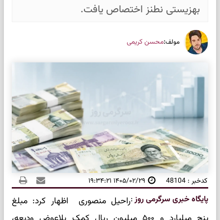
بهزیستی نطنز اختصاص یافت.
:
محسن کریمی
مولف
کدخبر : 48104
۱۴۰۵/۰۲/۲۹ ۱۹:۳۴:۲۱
پایگاه خبری سرگرمی روز
:
راحیل منصوری اظهار کرد: مبلغ
پنج میلیارد و ۵۰۰ میلیون ریال کمک بلاعوض ودیعه،