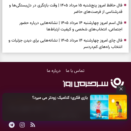
فال حافظ امروز پنج‌شنبه ۱۵ مرداد ۱۴۰۵ | وقت بازنگری در دل‌بستگی‌ها و
قدرشناسی از فرصت‌های حاضر
فال اسم امروز چهارشنبه ۱۴ مرداد ۱۴۰۵ | نشانه‌هایی درباره حضور
اجتماعی، انتخاب‌های شخصی و کیفیت ارتباط‌ها
فال چای امروز چهارشنبه ۱۴ مرداد ۱۴۰۵ | نشانه‌هایی برای دیدن جزئیات و
انتخاب راه‌های کم‌دردسر
فال قهوه امروز چهارشنبه ۱۴ مرداد ۱۴۰۵ | نقش‌هایی برای بازیابی تمرکز و
شناخت ارزش فرصت‌های آرام
تماس با ما
درباره ما
فال شمع امروز چهارشنبه ۱۴ مرداد ۱۴۰۵ | نشانه‌هایی برای تنظیم سرعت و
انتخاب چیزی که ارزش ماندن دارد
بازی فکری | خرگوش در این جنگل پنهان شده؛ فقط ۷ ثانیه برای پیداکردنش
بازی فکری؛ کدامیک زودتر می میرد؟
فرصت دارید
کلیه حقوق مادی و معنوی این سایت متعلق به
پایگاه خبری سرگرمی روز
می‌باشد و هر گونه کپی‌برداری توسط دیگر سایت‌ها
اکیدا ممنوع
می‌باشد
فال ابجد امروز چهارشنبه ۱۴ مرداد ۱۴۰۵ | نیت‌هایی برای بازکردن گره‌های
و پیگرد قانونی دارد.
کوچک و حفظ مسیرهای ارزشمند
طرز تهیه لوبیا پلو مجلسی با گوشت چرخ‌کرده | دانه‌دانه، خوش‌عطر و