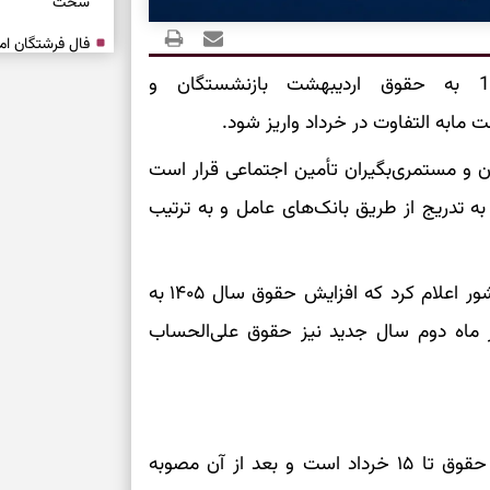
سخت
برای آرام‌کردن 
افزایش حقوق سال 1405 به حقوق اردیبهشت‌ بازنشستگان و
 مابه التفاوت در خرداد واریز شود.
نفس‌کشیدن، انت
 و مستمری‌بگیران تأمین اجتماعی قرار است
بازی فکری | تک
۱۵ ثانیه برای پیداکردنش وقت دارید
ه ۲۹ اردیبهشت آغاز و طی ۷۲ ساعت به‌ تدریج از طریق بانک‌های عامل و به ترتیب
تصمیم‌های سنجی
رئیس کانون عالی بازنشستگان و مستمری‌بگیران کشور اعلام کرد که افزایش حقوق سال ۱۴۰۵ به
طرز تهیه کوکو 
در ماه دوم سال جدید نیز حقوق علی‌الحساب
برش‌خورده
برای حفظ آرامش
به تردیدها
طبق گفته محمد اسدی، سقف مهلت ابلاغ افزایش حقوق تا ۱۵ خرداد است و بعد از آن مصوبه
تست شخصیت شن
را گرفتند؟ انتخا