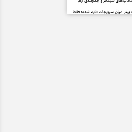
خاب‌های سبک‌تر و جمع‌بندی آرام
ه پیتزا میان سبزیجات قایم شده؛ فقط
فال ابجد امروز پنجشنبه ۱۵ مرداد ۱۴۰۵ | نیت‌هایی برای
ده و رهاشدن از انتظارهای بی‌نتیجه
سبزی مجلسی | سبز، خوش‌عطر و
فال تاروت امروز پنجشنبه ۱۵ مرداد ۱۴۰۵ | کارت‌هایی
، شناخت فرصت واقعی و پایان‌دادن
اسی | کدام سکه‌ها زودتر چشمتان
بتان باارزش‌ترین چیز زندگی‌تان را نشان
فال سرنوشت امروز پنجشنبه ۱۵ مرداد ۱۴۰۵ | روزی برای
و انتخاب مسیرهای کم‌هزینه‌تر
ن این دعا را بخوانید | دعایی کوتاه برای