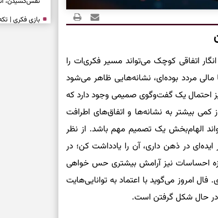
نفس‌کشیدن، انت
بازی فکری | تک
۱۵ ثانیه برای پیداکردنش وقت دارید
 انگار اتفاقی کوچک می‌تواند مسیر فکری‌ات را
تصمیم‌های سنجی
مالی مردد بوده‌ای، نشانه‌هایی ظاهر می‌شود
طرز تهیه کوکو 
برش‌خورده
ز احتمال یک گفت‌وگوی صمیمی وجود دارد که
کمی بیشتر به نشانه‌ها و اتفاق‌های اطرافت
برای حفظ آرامش
ند الهام‌بخش یک تصمیم مهم باشد. از نظر
به تردیدها
 ایده‌ای در ذهن داری، آن را یادداشت کن؛ در
تست شخصیت شن
را گرفتند؟ انتخا
حوزه احساسات نیز آرامش بیشتری حس خواهی
می‌دهد
ال امروز می‌گوید با اعتماد به توانایی‌هایت
 در حال شکل گرفتن است.
حفظ دستاوردها 
برای خانه‌دار شد