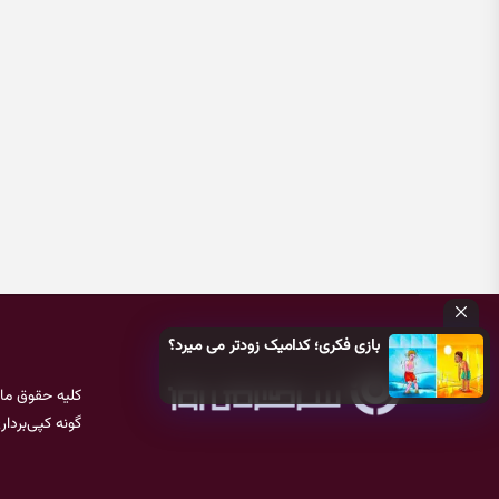
بازی فکری؛ کدامیک زودتر می میرد؟
کلیه حقوق ما
گونه کپی‌بردا