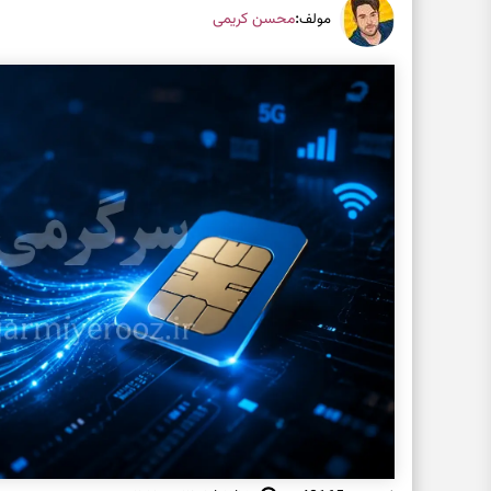
:
محسن کریمی
مولف