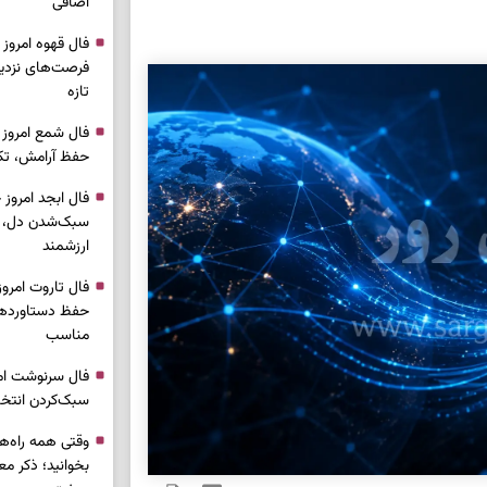
اضافی
فرصت‌های نزدیک
تازه
حفظ آرامش، تکم
سبک‌شدن دل، 
ارزشمند
حفظ دستاوردها،
مناسب
سبک‌کردن انتخا
وقتی همه راه‌ه
بخوانید؛ ذکر م