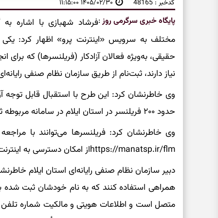
کدخبر : 48165
۱۴۰۵/۰۲/۳۰ ۱۱:۱۵:۰۰
پایگاه خبری سرگرمی روز
:
فرشاد شهبازی با اشاره به
مختلف به سرویس «اینترنت پرو» اظهار کرد: یکی 
حقیقی، به‌ویژه فعالان آزادکار (فریلنسرها) که برای ان
نیاز دارند، ثبت‌نام از طریق سازمان نظام صنفی رایانه‌ا
وی خاطرنشان کرد: این طرح با استقبال قابل توجه آز
حدود ۲۰۰ فریلنسر در استان ایلام در سامانه مربوطه ثبت‌نام کرده‌اند.
وی خاطرنشان کرد: فریلنسرها می‌توانند با مراجعه 
https://manatsp.ir/flmاز امکان دسترسی به اینترنت بین‌الملل با پهنای باند بالا بهره‌مند شوند.
دبیر سازمان نظام صنفی رایانه‌ای استان ایلام خاطرنشا
همراهی استفاده کنند که به نام خودشان ثبت شده باش
متصل است و اطلاعات هویتی و مالکیت شماره تلفن 