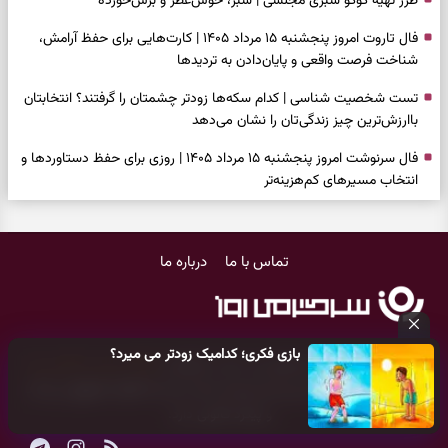
طرز تهیه کوکو سبزی مجلسی | سبز، خوش‌عطر و برش‌خورده
فال تاروت امروز پنجشنبه ۱۵ مرداد ۱۴۰۵ | کارت‌هایی برای حفظ آرامش،
شناخت فرصت واقعی و پایان‌دادن به تردیدها
تست شخصیت شناسی | کدام سکه‌ها زودتر چشمتان را گرفتند؟ انتخابتان
باارزش‌ترین چیز زندگی‌تان را نشان می‌دهد
فال سرنوشت امروز پنجشنبه ۱۵ مرداد ۱۴۰۵ | روزی برای حفظ دستاوردها و
انتخاب مسیرهای کم‌هزینه‌تر
برای خانه‌دار شدن این دعا را بخوانید | دعایی کوتاه برای رسیدن به خانه‌ای
امن و پربرکت
تماس با ما
درباره ما
فال فرشتگان امروز پنجشنبه ۱۵ مرداد ۱۴۰۵ | پیام‌هایی برای حفظ تمرکز،
بازسازی اعتماد و انتخاب‌های کم‌ریسک
فال روزانه امروز پنجشنبه ۱۵ مرداد ۱۴۰۵ | روزی برای تصمیم‌های دقیق و
بازی فکری؛ کدامیک زودتر می میرد؟
لذت‌بردن از نتیجه تلاش‌ها
کلیه حقوق مادی و معنوی این سایت متعلق به
پایگاه خبری سرگرمی روز
می‌باشد و هر گونه کپی‌برداری توسط دیگر سایت‌ها
اکیدا ممنوع
می‌باشد
فال انبیا امروز پنجشنبه ۱۵ مرداد ۱۴۰۵ | پیام‌هایی برای حفظ امانت،
و پیگرد قانونی دارد.
انتخاب درست و آرام‌کردن دل