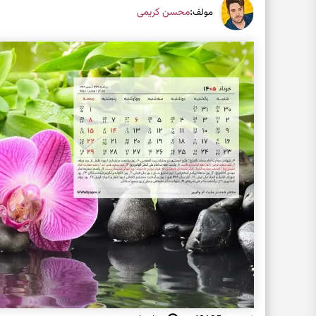
:
محسن کریمی
مولف