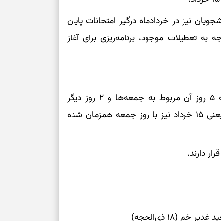
نفس‌کشیدن، انت
شجویان نیز در خردادماه درگیر امتحانات پایان
بازی فکری | تک
 به تعطیلات موجود، برنامه‌ریزی برای آغاز
۱۵ ثانیه برای پیداکردنش وقت دارید
تصمیم‌های سنجی
طرز تهیه کوکو 
خرداد ۱۴۰۵ در مجموع ۷ روز تعطیل رسمی دارد که ۵ روز آن مربوط به جمعه‌ها و ۲ روز دیگر
برش‌خورده
تعطیلات مناسبتی هستند. البته یکی از مناسبت‌ها یعنی ۱۵ خرداد نیز با روز جمعه همزمان شده
برای حفظ آرامش
به تردیدها
تست شخصیت شن
را گرفتند؟ انتخا
می‌دهد
حفظ دستاوردها 