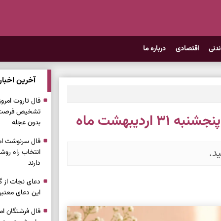
ندنی
اقتصادی
درباره ما
آخرین اخبار
تشخیص فرصت وا
اردیبهشت ماه
بدون عجله
د.
انتخاب راه روش
دارند
دعای نجات از گر
این دعای معتبر 