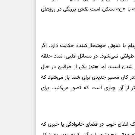
نفس‌کشیدن، انت
س» یا «ن» ممکن است نقش پررنگی در روزهای
بازی فکری | تک
۱۵ ثانیه برای پیداکردنش وقت دارید
تصمیم‌های سنجی
یام یا دعوتی خوشحال‌کننده حکایت دارد. اگر
طرز تهیه کوکو 
طولانی نمی‌شود. در مسائل قلبی، نماد حلقه
برش‌خورده
ر شدن است، اما هنوز یکی از طرفین در حال
 کار، مسیر جدیدی برای شما باز می‌شود که
برای حفظ آرامش
به تردیدها
ر از آن چیزی است که تصور می‌کنید. برای
تست شخصیت شن
را گرفتند؟ انتخا
می‌دهد
ک اتفاق خوب در فضای خانوادگی یا خبری که
حفظ دستاوردها 
دتی ذهن‌تان را درگیر کرده بود، به شکل