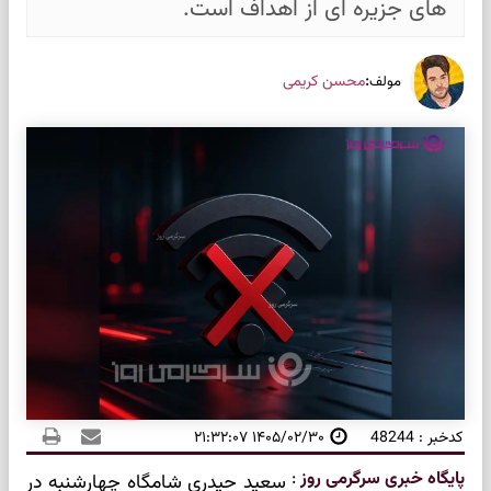
های جزیره ای از اهداف است.
:
محسن کریمی
مولف
کدخبر : 48244
۱۴۰۵/۰۲/۳۰ ۲۱:۳۲:۰۷
پایگاه خبری سرگرمی روز
:
سعید حیدری شامگاه چهارشنبه در