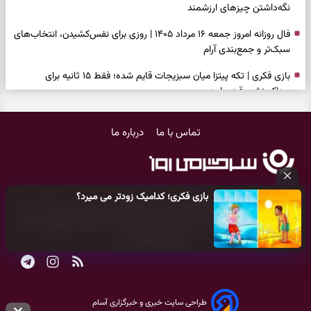
نگه‌داشتن چیزهای ارزشمند
فال روزانه امروز جمعه ۱۶ مرداد ۱۴۰۵ | روزی برای نفس‌کشیدن، انتخاب‌های
سبک‌تر و جمع‌بندی آرام
بازی فکری | تکه پیتزا میان سبزیجات قایم شده؛ فقط ۱۵ ثانیه برای
پیداکردنش وقت دارید
فال ابجد امروز پنجشنبه ۱۵ مرداد ۱۴۰۵ | نیت‌هایی برای تصمیم‌های
تماس با ما
درباره ما
سنجیده و رهاشدن از انتظارهای بی‌نتیجه
طرز تهیه کوکو سبزی مجلسی | سبز، خوش‌عطر و برش‌خورده
فال تاروت امروز پنجشنبه ۱۵ مرداد ۱۴۰۵ | کارت‌هایی برای حفظ آرامش،
بازی فکری؛ کدامیک زودتر می میرد؟
شناخت فرصت واقعی و پایان‌دادن به تردیدها
کلیه حقوق مادی و معنوی این سایت متعلق به
پایگاه خبری سرگرمی روز
می‌باشد و هر گونه کپی‌برداری توسط دیگر سایت‌ها
اکیدا ممنوع
می‌باشد
تست شخصیت شناسی | کدام سکه‌ها زودتر چشمتان را گرفتند؟ انتخابتان
و پیگرد قانونی دارد.
باارزش‌ترین چیز زندگی‌تان را نشان می‌دهد
فال سرنوشت امروز پنجشنبه ۱۵ مرداد ۱۴۰۵ | روزی برای حفظ دستاوردها و
انتخاب مسیرهای کم‌هزینه‌تر
طراحی سایت خبری و خبرگزاری آسام