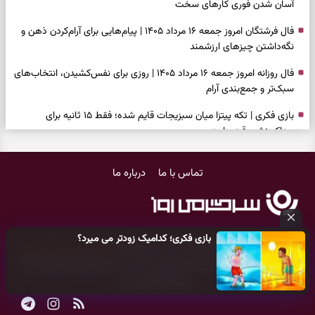
آسان شدن فوری کارهای سخت
فال فرشتگان امروز جمعه ۱۶ مرداد ۱۴۰۵ | پیام‌هایی برای آرام‌کردن ذهن و
نگه‌داشتن چیزهای ارزشمند
فال روزانه امروز جمعه ۱۶ مرداد ۱۴۰۵ | روزی برای نفس‌کشیدن، انتخاب‌های
سبک‌تر و جمع‌بندی آرام
بازی فکری | تکه پیتزا میان سبزیجات قایم شده؛ فقط ۱۵ ثانیه برای
پیداکردنش وقت دارید
فال ابجد امروز پنجشنبه ۱۵ مرداد ۱۴۰۵ | نیت‌هایی برای تصمیم‌های
تماس با ما
درباره ما
سنجیده و رهاشدن از انتظارهای بی‌نتیجه
طرز تهیه کوکو سبزی مجلسی | سبز، خوش‌عطر و برش‌خورده
فال تاروت امروز پنجشنبه ۱۵ مرداد ۱۴۰۵ | کارت‌هایی برای حفظ آرامش،
بازی فکری؛ کدامیک زودتر می میرد؟
شناخت فرصت واقعی و پایان‌دادن به تردیدها
کلیه حقوق مادی و معنوی این سایت متعلق به
پایگاه خبری سرگرمی روز
می‌باشد و هر گونه کپی‌برداری توسط دیگر سایت‌ها
اکیدا ممنوع
می‌باشد
تست شخصیت شناسی | کدام سکه‌ها زودتر چشمتان را گرفتند؟ انتخابتان
و پیگرد قانونی دارد.
باارزش‌ترین چیز زندگی‌تان را نشان می‌دهد
فال سرنوشت امروز پنجشنبه ۱۵ مرداد ۱۴۰۵ | روزی برای حفظ دستاوردها و