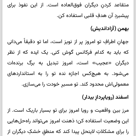
متقاعد کردنِ دیگران فوق‌العاده است. از این نفوذ برای
پیشبردِ آن هدفِ قلبی استفاده کن.
بهمن (آزاداندیش)
جهانِ اطرافِ تو امروز پر از نویز است، اما تو دقیقاً می‌دانی
که باید به کدام فرکانس گوش کنی. یک ایده که از نظر
دیگران «عجیب» است، امروز تبدیل به برگ برنده‌ات
می‌شود. به هیچ‌کس اجازه نده تو را به استانداردهای
معمولی‌اش محدود کند. تو مسیرِ خودت را می‌سازی.
اسفند (رویاپردازِ بیدار)
مرز بین واقعیت و رویا امروز برای تو بسیار باریک است. از
این وضعیت استفاده کن؛ ذهنت امروز می‌تواند راه‌حل‌هایی
را برای مشکلاتِ لاینحل پیدا کند که منطقِ خشکِ دیگران از