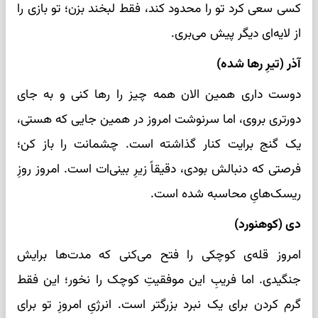
کسی سعی کرد تو را محدود کند، فقط لبخند بزن؛ تو بازی را
از لایه‌ای دیگر پیش می‌بری.
آذر (تیرِ رها شده)
دوست داری همین الان همه چیز را رها کنی و به جای
دورتری بروی، اما سرنوشت امروز در همین جایی که هستی،
یک گنج برایت کنار گذاشته است. چشمانت را باز کن؛
فرصتی که دنبالش بودی، دقیقاً زیرِ بینی‌ات است. امروز روزِ
ریسک‌هایِ محاسبه شده است.
دی (کوهنورد)
امروز قله‌ی کوچکی را فتح می‌کنی که مدت‌ها برایش
جنگیدی. اما فریبِ این موفقیتِ کوچک را نخور؛ این فقط
گرم کردن برای یک نبرد بزرگتر است. انرژیِ امروزِ تو برای