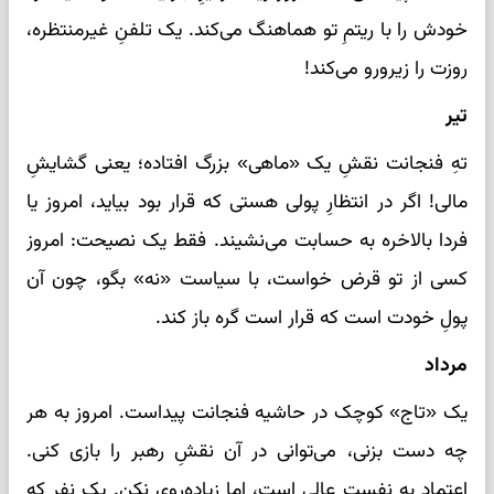
خودش را با ریتمِ تو هماهنگ می‌کند. یک تلفنِ غیرمنتظره،
روزت را زیرورو می‌کند!
تیر
تهِ فنجانت نقشِ یک «ماهی» بزرگ افتاده؛ یعنی گشایشِ
مالی! اگر در انتظارِ پولی هستی که قرار بود بیاید، امروز یا
فردا بالاخره به حسابت می‌نشیند. فقط یک نصیحت: امروز
کسی از تو قرض خواست، با سیاست «نه» بگو، چون آن
پولِ خودت است که قرار است گره باز کند.
مرداد
یک «تاج» کوچک در حاشیه فنجانت پیداست. امروز به هر
چه دست بزنی، می‌توانی در آن نقشِ رهبر را بازی کنی.
اعتماد به نفست عالی است، اما زیاده‌روی نکن. یک نفر که