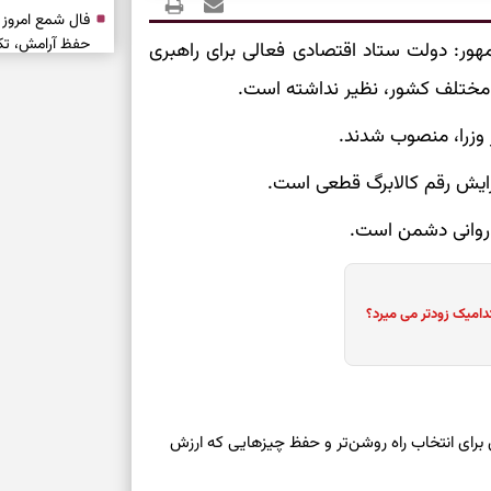
حفظ آرامش، تکم
هور: دولت ستاد اقتصادی فعالی برای راهبری
 مختلف کشور، نظیر نداشته است.
سبک‌شدن دل، 
 وزرا، منصوب شدند.
ارزشمند
فزایش رقم کالابرگ قطعی است.
حفظ دستاوردها،
مناسب
 روانی دشمن است.
سبک‌کردن انتخا
دامیک زودتر می میرد؟
وقتی همه راه‌ه
بخوانید؛ ذکر م
سخت
 امروز شنبه ۱۷ مرداد ۱۴۰۵ | روزی برای انتخاب راه روشن‌تر و حفظ چیزهایی که ارزش
برای آرام‌کردن 