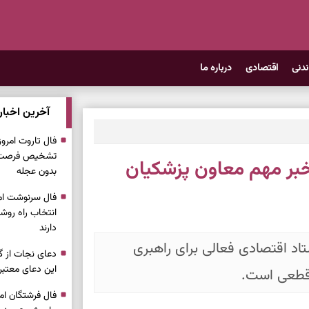
ندنی
اقتصادی
درباره ما
آخرین اخبار
تشخیص فرصت وا
 خبر مهم معاون پزشکیان
بدون عجله
انتخاب راه روش
دارند
اد اقتصادی فعالی برای راهبری
دعای نجات از گر
این دعای معتبر 
ً قطعی است.