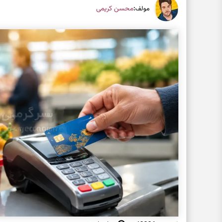
:
محسن کریمی
مولف