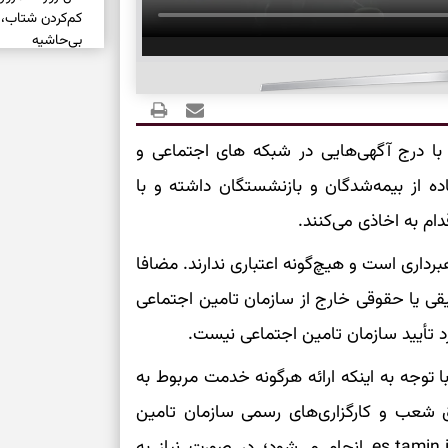
کم‌کردن شتاب،
بی‌حاشیه
روشن‌شدن انتخ
فرساینده
با درج آگهی‌هایی در شبکه های اجتماعی و
تشخیص فرصت وا
ه از بیمه‌شدگان و بازنشستگان داشته و با
بدون عجله
دام به اخاذی می‌کنند.
داری است و هیچ‌گونه اعتباری ندارند. مضافا
انتخاب راه روش
دارند
ی یا حقوقی خارج از سازمان تامین اجتماعی
دعای نجات از گر
د تأیید سازمان تامین اجتماعی نیست.
این دعای معتبر 
 توجه به اینکه ارائه هرگونه خدمت مربوط به
برای شروع سنج
یق شعب و کارگزاری‌های رسمی سازمان تامین
اجتماعی یا سامانه خدمات غیرحضوری به نشانی es.tamin.ir انجام می‌شود؛ در صورت نیاز به