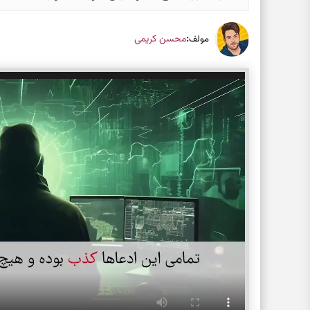
:
محسن کریمی
مولف