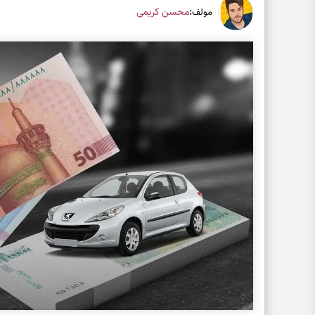
:
محسن کریمی
مولف