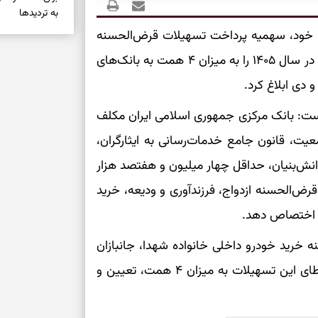
به تردیدها
ر خود، سهمیه پرداخت تسهیلات قرض‌الحسنه
تست شخصیت شن
را گرفتند؟ انتخا
خرید خودرو داخلی خانواده شهدا، جانبازان و ایثارگران در سال ۱۴۰۵ را به میزان ۴ همت به بانک‌های
می‌دهد
 دی ابلاغ کرد.
کشور مقرر شده است: بانک مرکزی جمهوری اسلامی ایران مکلف
حفظ دستاوردها 
یت، قانون جامع خدمات‌رسانی به ایثارگران،
برای خانه‌دار شد
رسیدن به خانه‌ا
نش‌بنیان، حداقل چهار میلیون و هفتصد هزار
) به پرداخت تسهیلات قرض‌الحسنه ازدواج، فرزندآوری و ودیعه، خرید
برای حفظ تمرکز،
ق اختصاص دهد.
کم‌ریسک
خرید خودرو داخلی خانواده شهدا، جانبازان
تصمیم‌های دقیق
و ایثارگران در سال ۱۴۰۵، سهم بانک‌های عامل در اعطای این تسهیلات به میزان ۴ همت، تعیین و
حفظ امانت، انت