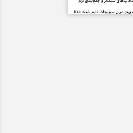
خاب‌های سبک‌تر و جمع‌بندی آرام
ه پیتزا میان سبزیجات قایم شده؛ فقط
فال ابجد امروز پنجشنبه ۱۵ مرداد ۱۴۰۵ | نیت‌هایی برای
ده و رهاشدن از انتظارهای بی‌نتیجه
سبزی مجلسی | سبز، خوش‌عطر و
فال تاروت امروز پنجشنبه ۱۵ مرداد ۱۴۰۵ | کارت‌هایی
، شناخت فرصت واقعی و پایان‌دادن
اسی | کدام سکه‌ها زودتر چشمتان
بتان باارزش‌ترین چیز زندگی‌تان را نشان
فال سرنوشت امروز پنجشنبه ۱۵ مرداد ۱۴۰۵ | روزی برای
و انتخاب مسیرهای کم‌هزینه‌تر
ن این دعا را بخوانید | دعایی کوتاه برای