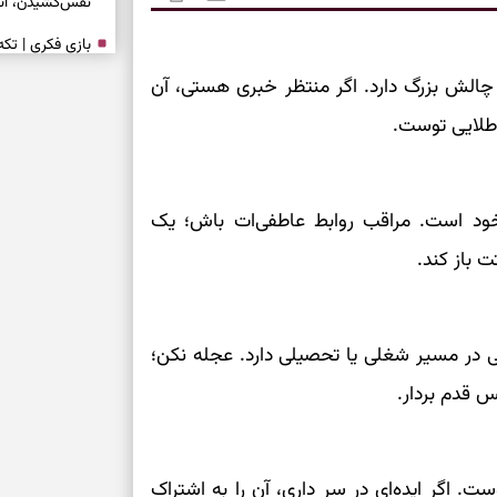
نفس‌کشیدن، انت
بازی فکری | تک
۱۵ ثانیه برای پیداکردنش وقت دارید
 چالش بزرگ دارد. اگر منتظر خبری هستی، آن
 طلایی توست.
تصمیم‌های سنجی
طرز تهیه کوکو 
برش‌خورده
 خود است. مراقب روابط عاطفی‌ات باش؛ یک
 باز کند.
برای حفظ آرامش
به تردیدها
تست شخصیت شن
نی در مسیر شغلی یا تحصیلی دارد. عجله نکن؛
را گرفتند؟ انتخا
می‌دهد
س قدم بردار.
حفظ دستاوردها 
. اگر ایده‌ای در سر داری، آن را به اشتراک
برای خانه‌دار شد