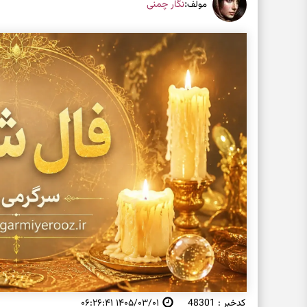
:
نگار چمنی
مولف
کدخبر : 48301
۱۴۰۵/۰۳/۰۱ ۰۶:۲۶:۴۱