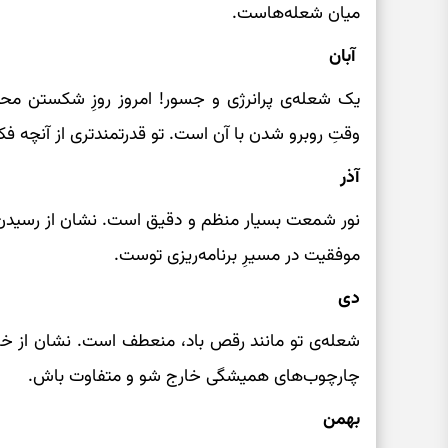
میان شعله‌هاست.
آبان
یک شعله‌ی پرانرژی و جسور! امروز روزِ شکستن محد
وقتِ روبرو شدن با آن است. تو قدرتمندتری از آنچه فک
آذر
نور شمعت بسیار منظم و دقیق است. نشان از رسیدن
موفقیت در مسیرِ برنامه‌ریزی توست.
دی
شعله‌ی تو مانند رقص باد، منعطف است. نشان از خلاق
چارچوب‌های همیشگی خارج شو و متفاوت باش.
بهمن