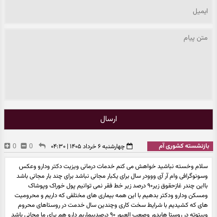
ارسال
بازنشسته کشوری آم
0
0
چهارشنبه ۶ خرداد ۱۴۰۵ | ۰۴:۳۰
سلام وخسته نباشید خواهش می کنم خدمات درمانی ویزیت دکتر ودارو وعکس
وسونوگرافی وام آر آی ووودر سال برای یکبار مجانی نباشد برای چند بار مجانی باشد
بااین چندر غازحقوق زیر۹۰ درصد زیر خط فقر نمی توانیم پول خوراک وپوشاک
ومسکن ودارو ودکتر بدهیم با این همه بیماری های مختلفی که داریم و محرومیت
های که کشیدیم با شرایط سخت کاری وچندین سال خدمت در روستاهای محروم
وبیتوته در روستا هایدور وصعب العبور ۹۰ درصدبیماریم دارو هم برای ما مجانی باشد