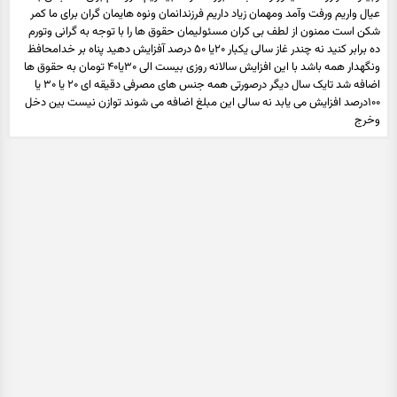
عیال واریم ورفت وآمد ومهمان زیاد داریم فرزندانمان ونوه هایمان گران برای ما کمر
شکن است ممنون از لطف بی کران مسئولیمان حقوق ها را با توجه به گرانی وتورم
ده برابر کنید نه چندر غاز سالی یکبار ۲۰یا ۵۰ درصد آفزایش دهید پناه بر خدامحافظ
ونگهدار همه باشد با این افزایش سالانه روزی بیست الی ۳۰یا۴۰ تومان به حقوق ها
اضافه شد تایک سال دیگر درصورتی همه جنس های مصرفی دقیقه ای ۲۰ یا ۳۰ یا
۱۰۰درصد افزایش می یابد نه سالی این مبلغ اضافه می شوند توازن نیست بین دخل
وخرج