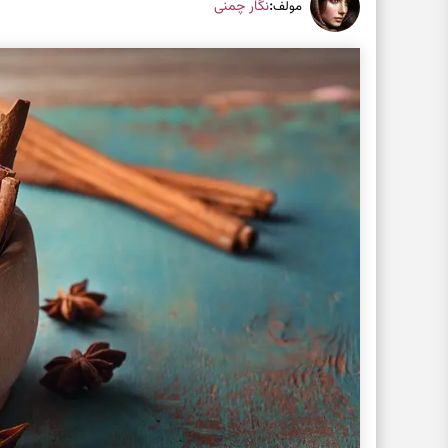
:
نگار چمنی
مولف