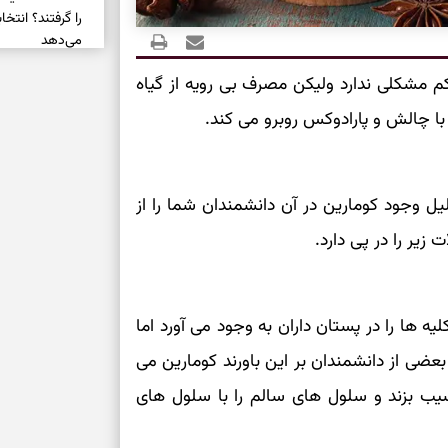
را گرفتند؟ انتخا
می‌دهد
کم مشکلی ندارد ولیکن مصرف بی رویه از گیاه
حفظ دستاوردها 
 با چالش و پارادوکس روبرو می کند.
برای خانه‌دار شد
رسیدن به خانه‌ا
یل وجود کومارین در آن دانشمندان شما را از
برای حفظ تمرکز،
زیر را در پی دارد.
کم‌ریسک
تصمیم‌های دقیق
ه ها را در پستان داران به وجود می آورد اما
بعضی از دانشمندان بر این باورند کومارین می
حفظ امانت، انت
سیب بزند و سلول های سالم را با سلول های
در دل‌بستگی‌ها