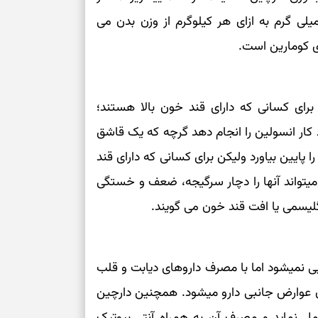
ز توصیه شده روزانه برای مصرف کومارین، 0.1 میلی گرم به ازای هر کیلوگرم از وزن بدن می
برای سنجیدن اع
درست
دی کومارین است.
تست شخصیت شنا
می‌گیرد؟ انتخا
می‌دهد
رای کسانی که دارای قند خون بالا هستند؛
د کار انسولین را انجام دهد گرچه که یک قاشق
فرصت‌هایی که ب
می‌گیرند
ا پایین بیاورد ولیکن برای کسانی که دارای قند
تست شخصیت شنا
تواند آنها را دچار سرگیجه، ضعف و خستگی
می‌کند؟ انتخابت
لیسمی یا افت قند خون می گویند.
دارند
پیام‌هایی برای 
ی نمیشود اما با مصرف داروهای دیابت و قلب
ذهن
ن عوارض جانبی دارو میشود. همچنین دارچین
برای پیدا کردن
بخوانید؛ دعایی 
مل نماید و مصرف آن به همراه آنتی بیوتیک