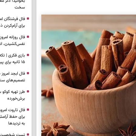
بخوانید؛ ذکر م
سخت
برای آرام‌کردن 
نفس‌کشیدن، انت
بازی فکری | تک
۱۵ ثانیه برای پیداکردنش وقت دارید
تصمیم‌های سنجی
طرز تهیه کوکو 
برش‌خورده
برای حفظ آرامش
به تردیدها
تست شخصیت شن