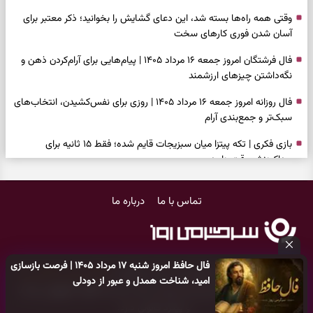
وقتی همه راه‌ها بسته شد، این دعای گشایش را بخوانید؛ ذکر معتبر برای
آسان شدن فوری کارهای سخت
فال فرشتگان امروز جمعه ۱۶ مرداد ۱۴۰۵ | پیام‌هایی برای آرام‌کردن ذهن و
نگه‌داشتن چیزهای ارزشمند
فال روزانه امروز جمعه ۱۶ مرداد ۱۴۰۵ | روزی برای نفس‌کشیدن، انتخاب‌های
سبک‌تر و جمع‌بندی آرام
بازی فکری | تکه پیتزا میان سبزیجات قایم شده؛ فقط ۱۵ ثانیه برای
پیداکردنش وقت دارید
فال ابجد امروز پنجشنبه ۱۵ مرداد ۱۴۰۵ | نیت‌هایی برای تصمیم‌های
تماس با ما
درباره ما
سنجیده و رهاشدن از انتظارهای بی‌نتیجه
طرز تهیه کوکو سبزی مجلسی | سبز، خوش‌عطر و برش‌خورده
فال تاروت امروز پنجشنبه ۱۵ مرداد ۱۴۰۵ | کارت‌هایی برای حفظ آرامش،
فال حافظ امروز شنبه ۱۷ مرداد ۱۴۰۵ | فرصت بازسازی
شناخت فرصت واقعی و پایان‌دادن به تردیدها
کلیه حقوق مادی و معنوی این سایت متعلق به
پایگاه خبری سرگرمی روز
امید، شناخت همدل و عبور از دودلی
می‌باشد و هر گونه کپی‌برداری توسط دیگر سایت‌ها
اکیدا ممنوع
می‌باشد
تست شخصیت شناسی | کدام سکه‌ها زودتر چشمتان را گرفتند؟ انتخابتان
و پیگرد قانونی دارد.
باارزش‌ترین چیز زندگی‌تان را نشان می‌دهد