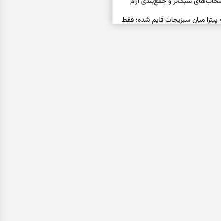
خاب‌های سبک‌تر و جمع‌بندی آرام
ه پیتزا میان سبزیجات قایم شده؛ فقط
فال ابجد امروز پنجشنبه ۱۵ مرداد ۱۴۰۵ | نیت‌هایی برای
ده و رهاشدن از انتظارهای بی‌نتیجه
سبزی مجلسی | سبز، خوش‌عطر و
فال تاروت امروز پنجشنبه ۱۵ مرداد ۱۴۰۵ | کارت‌هایی
، شناخت فرصت واقعی و پایان‌دادن
اسی | کدام سکه‌ها زودتر چشمتان
بتان باارزش‌ترین چیز زندگی‌تان را نشان
فال سرنوشت امروز پنجشنبه ۱۵ مرداد ۱۴۰۵ | روزی برای
و انتخاب مسیرهای کم‌هزینه‌تر
ن این دعا را بخوانید | دعایی کوتاه برای