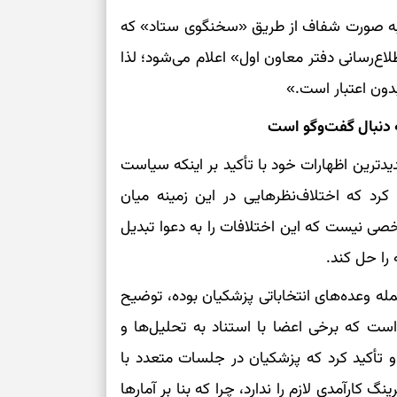
به صورت شفاف از طریق «سخنگوی ستاد» که
برای بازیابی ت
اع‌رسانی دفتر معاون اول» اعلام می‌شود؛ لذا
برای تنظیم سرع
بدون اعتبار است.»
ه دنبال گفت‌وگو است
ثانیه برای پیدا
دترین اظهارات خود با تأکید بر اینکه سیاست
برای بازکردن گ
رد که اختلاف‌نظرهایی در این زمینه میان
طرز تهیه لوبیا 
صی نیست که این اختلافات را به دعوا تبدیل
دانه‌دانه، خوش‌
 را حل کند.
له وعده‌های انتخاباتی پزشکیان بوده، توضیح
برای سنجیدن اع
درست
ست که برخی اعضا با استناد به تحلیل‌ها و
تست شخصیت شنا
او تأکید کرد که پزشکیان در جلسات متعدد با
می‌گیرد؟ انتخا
کارآمدی لازم را ندارد، چرا که بنا بر آمارها
می‌دهد