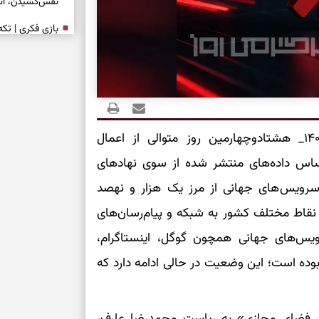
نفس‌کشیدن، انت
بازی فکری | تک
۱۵ ثانیه برای پیداکردنش وقت دارید
تصمیم‌های سنجی
طرز تهیه کوکو 
برش‌خورده
امروز _جمعه یکم خرداد ۱۴۰۵_ هشتادوچهارمین روز متوالی از اعمال
 اساس داده‌های منتشر شده از سوی نهادهای
برای حفظ آرامش
رویس‌های جهانی از مرز یک هزار و نهصد
به تردیدها
 نقاط مختلف کشور به شبکه و پیام‌رسان‌های
تست شخصیت شن
را گرفتند؟ انتخا
رویس‌های جهانی همچون گوگل، اینستاگرام،
می‌دهد
بوده است؛ این وضعیت در حالی ادامه دارد که
حفظ دستاوردها 
بری فضای مجازی» به ریاست محمدرضا عارف،
برای خانه‌دار شد