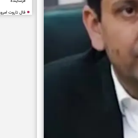
فرساینده
تشخیص فرصت وا
بدون عجله
انتخاب راه روش
دارند
دعای نجات از گر
این دعای معتبر 
برای شروع سنج
شروع‌های حساب
اصلاح مسیر، حف