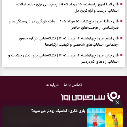
فال انبیا امروز پنجشنبه ۱۵ مرداد ۱۴۰۵ | پیام‌هایی برای حفظ امانت،
انتخاب درست و آرام‌کردن دل
فال حافظ امروز پنج‌شنبه ۱۵ مرداد ۱۴۰۵ | وقت بازنگری در دل‌بستگی‌ها و
قدرشناسی از فرصت‌های حاضر
فال اسم امروز چهارشنبه ۱۴ مرداد ۱۴۰۵ | نشانه‌هایی درباره حضور
اجتماعی، انتخاب‌های شخصی و کیفیت ارتباط‌ها
فال چای امروز چهارشنبه ۱۴ مرداد ۱۴۰۵ | نشانه‌هایی برای دیدن جزئیات و
انتخاب راه‌های کم‌دردسر
فال قهوه امروز چهارشنبه ۱۴ مرداد ۱۴۰۵ | نقش‌هایی برای بازیابی تمرکز و
شناخت ارزش فرصت‌های آرام
تماس با ما
درباره ما
فال شمع امروز چهارشنبه ۱۴ مرداد ۱۴۰۵ | نشانه‌هایی برای تنظیم سرعت و
انتخاب چیزی که ارزش ماندن دارد
بازی فکری | خرگوش در این جنگل پنهان شده؛ فقط ۷ ثانیه برای پیداکردنش
بازی فکری؛ کدامیک زودتر می میرد؟
فرصت دارید
کلیه حقوق مادی و معنوی این سایت متعلق به
پایگاه خبری سرگرمی روز
می‌باشد و هر گونه کپی‌برداری توسط دیگر سایت‌ها
اکیدا ممنوع
می‌باشد
فال ابجد امروز چهارشنبه ۱۴ مرداد ۱۴۰۵ | نیت‌هایی برای بازکردن گره‌های