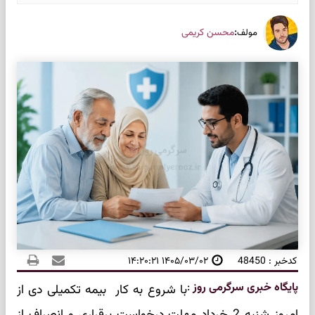
:
محسن کریمی
مولف
کدخبر : 48450
۱۴۰۵/۰۳/۰۲ ۱۴:۲۰:۲۱
پایگاه خبری سرگرمی روز
:
با شروع به کار بیمه تکمیلی دی از
امروز شنبه 2 خرداد مهلت درخواست برقراری و انصراف از