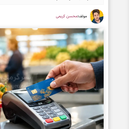
:
محسن کریمی
مولف