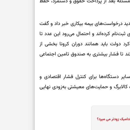
ن مسئله بعد از پرداخت حقوق و دستمزد، حفظ
نفس‌کشیدن، انت
بازی فکری | تک
۱۵ ثانیه برای پیداکردنش وقت دارید
 درخواست‌های بیمه بیکاری خبر داد و گفت
یمه بیکاری ثبت‌نام کرده‌اند و احتمال می‌رود این عدد تا
تصمیم‌های سنجی
برسد. او تاکید کرد دولت باید همانند دوران کرونا بخشی از
طرز تهیه کوکو 
کند تا فشار بیشتری به صندوق تامین اجتماعی
برش‌خورده
برای حفظ آرامش
یر دستگاه‌ها برای کنترل فشار اقتصادی و
به تردیدها
الابرگ و حمایت‌های معیشتی به‌زودی نهایی
تست شخصیت شن
را گرفتند؟ انتخا
می‌دهد
دامیک زودتر می میرد؟
حفظ دستاوردها 