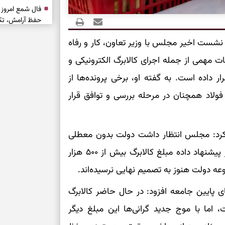
حفظ آرامش، تکم
به نشست اخیر مجلس با وزیر تعاون، کار و رفاه
سبک‌شدن دل، 
ت مهمی از جمله اجرای کالابرگ الکترونیکی و
ارزشمند
 داده است. به گفته او، برخی پرونده‌ها از
حفظ دستاوردها،
ولاد همچنان در مرحله بررسی و توافق قرار
مناسب
سبک‌کردن انتخا
ر کرد: مجلس انتظار داشت دولت بدون معطلی
نسبت به افزایش اعتبار کالابرگ اقدام کند. وزارت کار پیشنهاد داده مبلغ کالابرگ بیش از ۵۰۰ هزار
وقتی همه راه‌ه
بخوانید؛ ذکر م
وعه دولت هنوز به تصمیم نهایی نرسیده‌اند.
سخت
 پایین جامعه افزود: در حال حاضر کالابرگ
برای آرام‌کردن 
۴ میلیون تومان است، اما با موج جدید گرانی‌ها این مبلغ دیگر