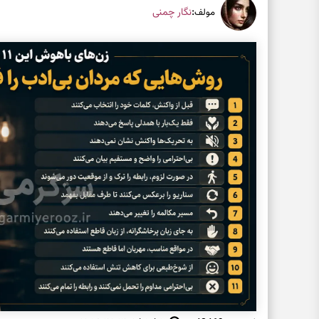
:
نگار چمنی
مولف