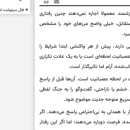
رزشمند معمولا اجازه نمی‌دهند چنین رفتاری
فرصت‌هایی که ب
می‌گیرند
ین متقابل، خیلی واضح مرزهای خود را مشخص
رد.
تست شخصیت شنا
می‌کند؟ انتخابت
 دارند، پیش از هر واکنشی ابتدا شرایط را
دارند
ی عصبانیت لحظه‌ای است یا به یک عادت تکراری
پیام‌هایی برای 
ده، آرام اما تاثیرگذار است.
ذهن
ت در لحظه عصبانیت است. آن‌ها قبل از پاسخ
برای پیدا کردن
بخوانید؛ دعایی 
د خشم یا ناراحتی، گفت‌وگو را به جنگ لفظی
ی سریع متوجه جدیت موضوع شود.
تغییر ریتم و ر
با همدلی به بی‌احترامی پاسخ می‌دهند. اگر
بازی فکری؛ کدا
، فرصت دوباره می‌دهند؛ اما اگر این رفتار
تست هوش؛ دلیل