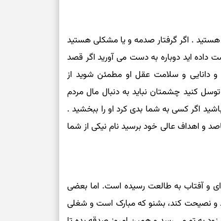
کم‌ریسک
تصمیم‌های دقیق
ستید . اگر گرفتار صدمه و یا مشکلی هستید
 داده اید دوباره به دست می آورید اگر قصد
حفظ امانت، انت
م و دانایی و سلامت عقل او مطمئن شوید از
توسل کنید چشمتان نباید به دنبال مال مردم
در دل‌بستگی‌ها
اشید اگر کسی به شما بدی کرد او را ببخشید .
قاصد و اهداف عالی خود برسید نام نیکی از شما
درباره حضور ا
ارتباط‌ها
برای دیدن جزئیا
ای و آفتاب به طالعت رسیده است. اما بعضی
برای بازیابی ت
د و نصیحت کند، بشنو که مبارک است و شغلی
زود به تو می رسد و همین امروز صدقه بده تا