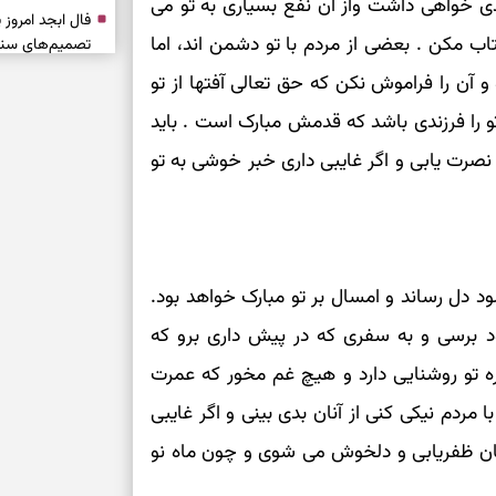
ی خواهی داشت واز آن نفع بسیاری به تو می
 مکن . بعضی از مردم با تو دشمن اند، اما
تصمیم‌های سنجی
 آن را فراموش نکن که حق تعالی آفتها از تو
طرز تهیه کوکو 
برش‌خورده
تو را فرزندی باشد که قدمش مبارک است . باید
و نصرت یابی و اگر غایبی داری خبر خوشی به تو
برای حفظ آرامش
به تردیدها
تست شخصیت شن
را گرفتند؟ انتخا
می‌دهد
ود دل رساند و امسال بر تو مبارک خواهد بود.
ود برسی و به سفری که در پیش داری برو که
حفظ دستاوردها 
ه تو روشنایی دارد و هیچ غم مخور که عمرت
برای خانه‌دار شد
مردم نیکی کنی از آنان بدی بینی و اگر غایبی
رسیدن به خانه‌ا
ان ظفریابی و دلخوش می شوی و چون ماه نو
برای حفظ تمرکز،