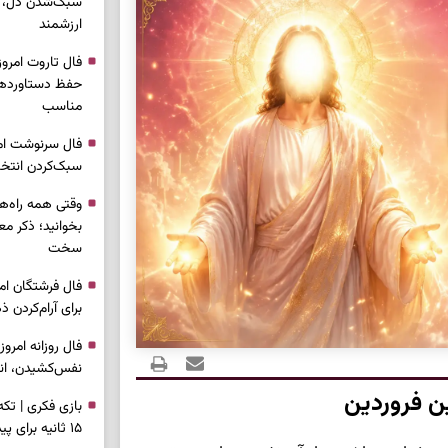
سبک‌شدن دل، 
ارزشمند
حفظ دستاوردها،
مناسب
سبک‌کردن انتخا
وقتی همه راه‌ه
بخوانید؛ ذکر م
سخت
برای آرام‌کردن 
نفس‌کشیدن، انت
ین فروردین
بازی فکری | تک
۱۵ ثانیه برای پیداکردنش وقت دارید