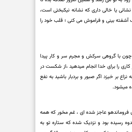
برای تنظیم سرع
نشانی یا خالی داری که نشانه نیکبختی است،
آشفته بینی و فراموش می کنی ؛ قلب خود را
ثانیه برای پیدا
برای بازکردن گ
طرز تهیه لوبیا 
چون با گروهی سرکش و مجرم سر و کار پیدا
دانه‌دانه، خوش‌
ر کاری را برای خدا انجام میدهید ،از شکست در
برای سنجیدن اع
اع بر خیزد اگر صبور و بردبار باشید به نفع
درست
ه میشود.
تست شخصیت شنا
می‌گیرد؟ انتخا
می‌دهد
 فروماندهو عاجز شده ای ، غم مخور که همه
وه رسیده بود و نزدیک شده که ستاره تو به
فرصت‌هایی که ب
می‌گیرند