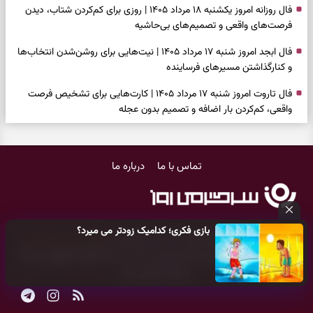
فال روزانه امروز یکشنبه ۱۸ مرداد ۱۴۰۵ | روزی برای کم‌کردن شتاب، دیدن
فرصت‌های واقعی و تصمیم‌های بی‌حاشیه
فال ابجد امروز شنبه ۱۷ مرداد ۱۴۰۵ | نیت‌هایی برای روشن‌شدن انتخاب‌ها
و کنارگذاشتن مسیرهای فرساینده
فال تاروت امروز شنبه ۱۷ مرداد ۱۴۰۵ | کارت‌هایی برای تشخیص فرصت
واقعی، کم‌کردن بار اضافه و تصمیم بدون عجله
فال سرنوشت امروز شنبه ۱۷ مرداد ۱۴۰۵ | روزی برای انتخاب راه روشن‌تر و
حفظ چیزهایی که ارزش ماندن دارند
تماس با ما
درباره ما
دعای نجات از گرفتاری، غم و فقر؛ وقتی راه‌ها بسته شد این دعای معتبر را
بخوانید
فال فرشتگان امروز شنبه ۱۷ مرداد ۱۴۰۵ | پیام‌هایی برای شروع سنجیده،
بازی فکری؛ کدامیک زودتر می میرد؟
حفظ ارزش‌ها و سبک‌کردن ذهن
کلیه حقوق مادی و معنوی این سایت متعلق به
پایگاه خبری سرگرمی روز
می‌باشد و هر گونه کپی‌برداری توسط دیگر سایت‌ها
اکیدا ممنوع
می‌باشد
فال روزانه امروز شنبه ۱۷ مرداد ۱۴۰۵ | روزی برای شروع‌های حساب‌شده و
و پیگرد قانونی دارد.
جمع‌کردن حاشیه‌ها
فال انبیا امروز شنبه ۱۷ مرداد ۱۴۰۵ | پیام‌هایی برای اصلاح مسیر، حفظ امید