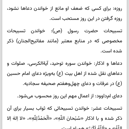
روزه: برای کسی که ضعف او مانع از خواندن دعاها نشود،
روزه گرفتن در این روز مستحب است.
تسبیحات حضرت رسول (ص): خواندن تسبیحات
مخصوصی که در منابع معتبر (مانند مفاتیح‌الجنان) ذکر
شده است.
دعاها و اذکار: خواندن سوره توحید، آیة‌الکرسی، صلوات و
دعاهای نقل شده از اهل بیت (ع) به‌ویژه دعای امام حسین
(ع) در عرفات و دعای چهل‌وهفتم صحیفه سجادیه.
دعای ام‌داوود: از اعمال مهم این روز محسوب می‌شود.
تسبیحات عشر: خواندن تسبیحاتی که ثواب بسیار برای آن
ذکر شده و با اذکار «سُبْحانَ اللّهِ»، «اَلْحَمْدُلِلّهِ»، «لا اِلهَ اِلا
اللّهُ» و «اَللّهُ اَکْبَرُ» همراه است.