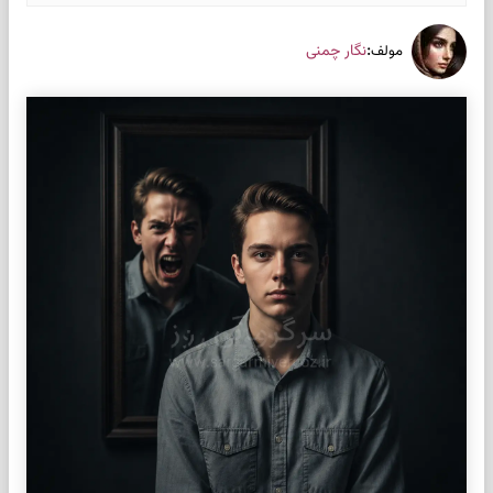
:
نگار چمنی
مولف