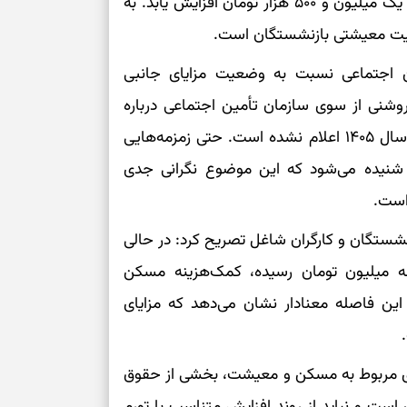
مستمری سایر سطوح ۴۵ درصد به اضافه مبلغ ثابت یک میلیون و ۵۰۰ هزار تومان افزایش یابد. به
پیام‌هایی برای 
عیت معیشتی بازنشستگان است.
ذهن
ین اجتماعی نسبت به وضعیت مزایای جانبی
برای پیدا کردن
روشنی از سوی سازمان تأمین اجتماعی درباره
بخوانید؛ دعایی 
افزایش حق مسکن و بن معیشت بازنشستگان برای سال ۱۴۰۵ اعلام نشده است. حتی زمزمه‌هایی
تغییر ریتم و ر
 شنیده می‌شود که این موضوع نگرانی جدی
بازی فکری؛ کدا
 است.
تست هوش؛ دلیل
شستگان و کارگران شاغل تصریح کرد: در حالی
چیست؟
 در سال ۱۴۰۵ به حدود سه میلیون تومان رسیده، کمک‌هزینه مسکن
۲ هزار تومان است. این فاصله معنادار نشان می‌دهد که مزایای
وفاداری، تدبیر و
سبک‌کردن دل و
های مربوط به مسکن و معیشت، بخشی از حقوق
ست و نباید از روند افزایش متناسب با تورم