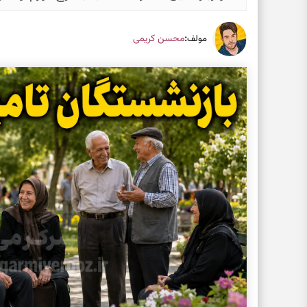
:
محسن کریمی
مولف