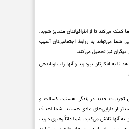
نفس‌کشیدن، انت
بازی فکری | تک
۱۵ ثانیه برای پیداکردنش وقت دارید
کمک می‌کند تا از اطرافیانتان متمایز شوید.
تصمیم‌های سنجی
 شما می‌تواند به روابط اجتماعی‌تان آسیب
طرز تهیه کوکو 
ر دیگران نیز تحمیل می‌کند.
برش‌خورده
 تا به افکارتان بپردازید و آنها را سازماندهی
برای حفظ آرامش
به تردیدها
تست شخصیت شن
را گرفتند؟ انتخا
ل تجربیات جدید در زندگی هستید. کسالت و
می‌دهد
دتر از دارایی‌های مادی هستند. شما اهداف
 به آنها تلاش می‌کنید. شما ذاتاً رهبری دارید،
حفظ دستاوردها 