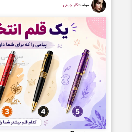
:
نگار چمنی
مولف