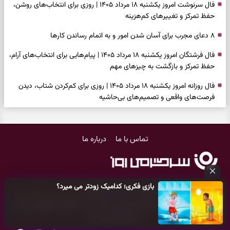
فال سرنوشت امروز یکشنبه ۱۸ مرداد ۱۴۰۵ | روزی برای انتخاب‌های روشن،
حفظ تمرکز و تغییرهای کم‌هزینه
۸ دعای مجرب برای آسان شدن امور و به اتمام رساندن کار‌ها
فال فرشتگان امروز یکشنبه ۱۸ مرداد ۱۴۰۵ | پیام‌هایی برای انتخاب‌های آرام،
حفظ تمرکز و بازگشت به چیزهای مهم
فال روزانه امروز یکشنبه ۱۸ مرداد ۱۴۰۵ | روزی برای کم‌کردن شتاب، دیدن
فرصت‌های واقعی و تصمیم‌های بی‌حاشیه
فال ابجد امروز شنبه ۱۷ مرداد ۱۴۰۵ | نیت‌هایی برای روشن‌شدن انتخاب‌ها
و کنارگذاشتن مسیرهای فرساینده
تماس با ما
درباره ما
فال تاروت امروز شنبه ۱۷ مرداد ۱۴۰۵ | کارت‌هایی برای تشخیص فرصت
واقعی، کم‌کردن بار اضافه و تصمیم بدون عجله
فال سرنوشت امروز شنبه ۱۷ مرداد ۱۴۰۵ | روزی برای انتخاب راه روشن‌تر و
بازی فکری؛ کدامیک زودتر می میرد؟
حفظ چیزهایی که ارزش ماندن دارند
کلیه حقوق مادی و معنوی این سایت متعلق به
پایگاه خبری سرگرمی روز
می‌باشد و هر گونه کپی‌برداری توسط دیگر سایت‌ها
اکیدا ممنوع
می‌باشد
دعای نجات از گرفتاری، غم و فقر؛ وقتی راه‌ها بسته شد این دعای معتبر را
و پیگرد قانونی دارد.
بخوانید