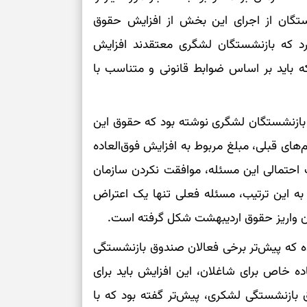
نفس‌کشیدن، انت
گان از اجرای این بخش از افزایش حقوق
بازی فکری | تک
د که بازنشستگان لشگری معتقدند افزایش
۱۵ ثانیه برای پیداکردنش وقت دارید
 باید بر اساس ضوابط قانونی و متناسب با
تصمیم‌های سنجی
ت بازنشستگان لشگری نوشته بود که حقوق این
طرز تهیه کوکو 
برش‌خورده
‌های قبلی، مبلغ مربوط به افزایش فوق‌العاده
حتمالی این مسئله، موافقت نکردن سازمان
برای حفظ آرامش
. به این ترتیب، مسئله فعلی تنها یک اعتراض
به تردیدها
ان واریز حقوق اردیبهشت شکل گرفته است.
تست شخصیت شن
را گرفتند؟ انتخا
ه که پیش‌تر برخی فعالان صندوق بازنشستگی
می‌دهد
اده خاص برای شاغلان، این افزایش باید برای
حفظ دستاوردها 
 بازنشستگی لشکری، پیش‌تر گفته بود که با