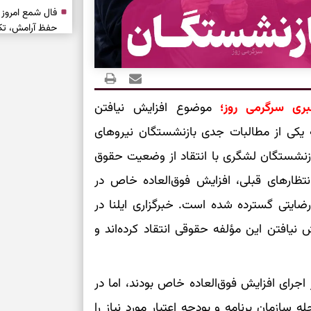
حفظ آرامش، تکم
سبک‌شدن دل، 
ارزشمند
بری سرگرمی روز؛
موضوع افزایش نیافتن
حفظ دستاوردها،
 یکی از مطالبات جدی بازنشستگان نیروهای
مناسب
زنشستگان لشگری با انتقاد از وضعیت حقوق
انتظارهای قبلی، افزایش فوق‌العاده خاص در
سبک‌کردن انتخا
ضایتی گسترده شده است. خبرگزاری ایلنا در
وقتی همه راه‌ه
بخوانید؛ ذکر م
نیافتن این مؤلفه حقوقی انتقاد کرده‌اند و
سخت
اجرای افزایش فوق‌العاده خاص بودند، اما در
برای آرام‌کردن 
ه سازمان برنامه و بودجه اعتبار مورد نیاز را