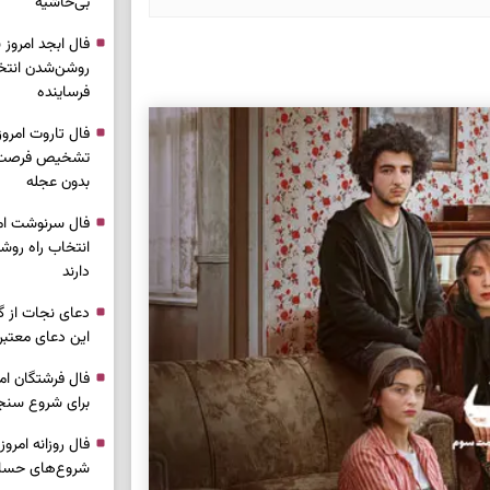
بی‌حاشیه
روشن‌شدن انتخ
فرساینده
تشخیص فرصت وا
بدون عجله
انتخاب راه روش
دارند
دعای نجات از گر
این دعای معتبر 
برای شروع سنج
شروع‌های حساب