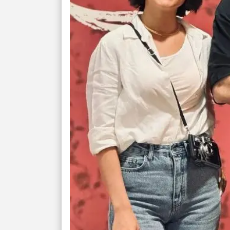
سبک‌شدن دل، 
ارزشمند
حفظ دستاوردها،
مناسب
سبک‌کردن انتخا
وقتی همه راه‌ه
بخوانید؛ ذکر م
سخت
برای آرام‌کردن 
نفس‌کشیدن، انت
بازی فکری | تک
۱۵ ثانیه برای پیداکردنش وقت دارید