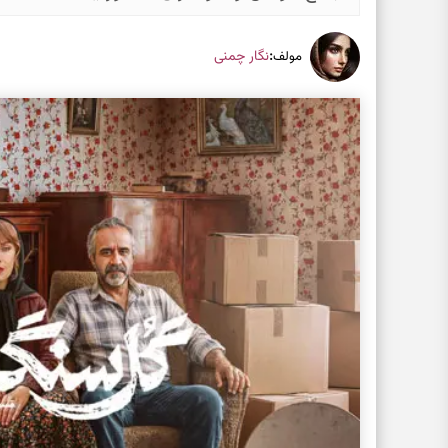
:
نگار چمنی
مولف