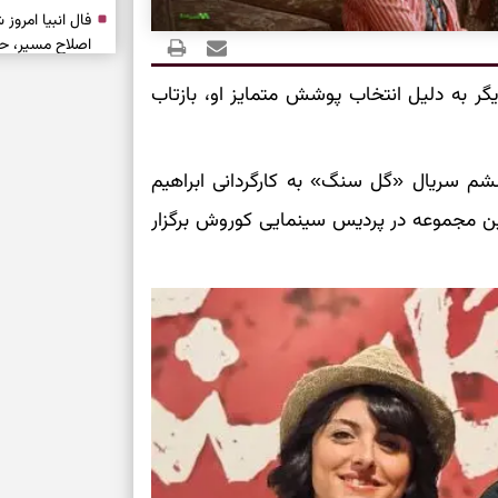
اصلاح مسیر، حف
یگر به دلیل انتخاب پوشش متمایز او، بازتاب
امید، شناخت هم
 سریال «گل سنگ» به کارگردانی ابراهیم
انتخاب همراه، 
تردیدها
این مجموعه در پردیس سینمایی کوروش برگزار
دیدن فرصت‌های 
اضافی
فرصت‌های نزدیک
تازه
حفظ آرامش، تکم