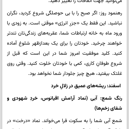
می‌توانید جهت اتفاقات را تغییر دهید.
رهنمود روز: اگر صبح را با بی حوصلگی شروع کردید، نگران
نباشید. این فقط یک «جزرِ انرژی» موقتی است. به زودی با
ورود ماه به خانه ارتباطات شما، عقربه‌های زندگی‌تان تندتر
خواهند چرخید. خودتان را برای یک بعدازظهر شلوغ آماده
کنید. کلید موفقیت امروز شما در این است که قبل از
شروع طوفانِ کاری، کمی با خودتان خلوت کنید. وقتی روی
غلتک بیفتید، هیچ چیز جلودار شما نخواهد بود.
اسفند: ریشه‌های عمیق در زلالِ خرد
رنگ شمع: آبی (نماد آرامش اقیانوس، خردِ شهودی و
شفای زخم‌ها)
شمع آبی شما را به سکوت فرا می‌خواند. نماد «درخت» در