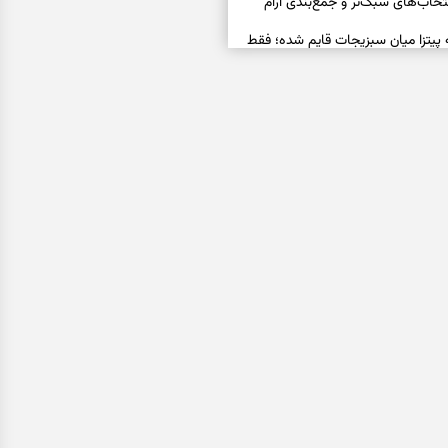
خاب‌های سبک‌تر و جمع‌بندی آرام
ه پیتزا میان سبزیجات قایم شده؛ فقط
فال ابجد امروز پنجشنبه ۱۵ مرداد ۱۴۰۵ | نیت‌هایی برای
ده و رهاشدن از انتظارهای بی‌نتیجه
سبزی مجلسی | سبز، خوش‌عطر و
فال تاروت امروز پنجشنبه ۱۵ مرداد ۱۴۰۵ | کارت‌هایی
، شناخت فرصت واقعی و پایان‌دادن
اسی | کدام سکه‌ها زودتر چشمتان
بتان باارزش‌ترین چیز زندگی‌تان را نشان
فال سرنوشت امروز پنجشنبه ۱۵ مرداد ۱۴۰۵ | روزی برای
و انتخاب مسیرهای کم‌هزینه‌تر
ن این دعا را بخوانید | دعایی کوتاه برای