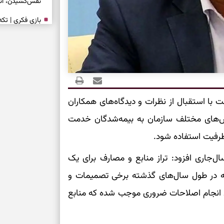
نفس‌کشیدن، انت
بازی فکری | تک
۱۵ ثانیه برای پیداکردنش وقت دارید
تصمیم‌های سنجی
طرز تهیه کوکو 
برش‌خورده
ا استقبال از نظرات و دیدگاه‌های همکاران
‌‌های مختلف سازمان به بیمه‌شدگان خدمت
برای حفظ آرامش
به تردیدها
 ظرفیت استفاده شود.
تست شخصیت شن
ل‌جاری افزود: تراز منابع و مصارف برای یک
را گرفتند؟ انتخا
می‌دهد
ه در طول‌ سال‌های گذشته برخی تصمیمات و
ی انجام اصلاحات ضروری موجب شده که منابع
حفظ دستاوردها 
برای خانه‌دار شد