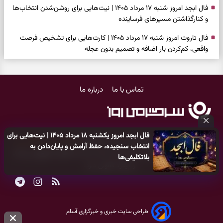
فال ابجد امروز شنبه ۱۷ مرداد ۱۴۰۵ | نیت‌هایی برای روشن‌شدن انتخاب‌ها
و کنارگذاشتن مسیرهای فرساینده
فال تاروت امروز شنبه ۱۷ مرداد ۱۴۰۵ | کارت‌هایی برای تشخیص فرصت
واقعی، کم‌کردن بار اضافه و تصمیم بدون عجله
فال سرنوشت امروز شنبه ۱۷ مرداد ۱۴۰۵ | روزی برای انتخاب راه روشن‌تر و
حفظ چیزهایی که ارزش ماندن دارند
تماس با ما
درباره ما
دعای نجات از گرفتاری، غم و فقر؛ وقتی راه‌ها بسته شد این دعای معتبر را
بخوانید
فال فرشتگان امروز شنبه ۱۷ مرداد ۱۴۰۵ | پیام‌هایی برای شروع سنجیده،
فال ابجد امروز یکشنبه ۱۸ مرداد ۱۴۰۵ | نیت‌هایی برای
حفظ ارزش‌ها و سبک‌کردن ذهن
کلیه حقوق مادی و معنوی این سایت متعلق به
پایگاه خبری سرگرمی روز
انتخاب سنجیده، حفظ آرامش و پایان‌دادن به
می‌باشد و هر گونه کپی‌برداری توسط دیگر سایت‌ها
اکیدا ممنوع
می‌باشد
فال روزانه امروز شنبه ۱۷ مرداد ۱۴۰۵ | روزی برای شروع‌های حساب‌شده و
بلاتکلیفی‌ها
و پیگرد قانونی دارد.
جمع‌کردن حاشیه‌ها
فال انبیا امروز شنبه ۱۷ مرداد ۱۴۰۵ | پیام‌هایی برای اصلاح مسیر، حفظ امید
و عمل به مسئولیت‌ها
طراحی سایت خبری و خبرگزاری آسام
فال حافظ امروز شنبه ۱۷ مرداد ۱۴۰۵ | فرصت بازسازی امید، شناخت همدل