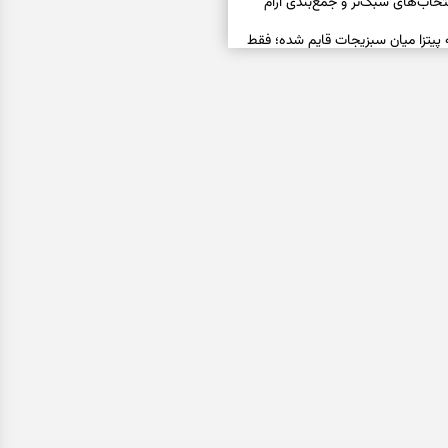
خاب‌های سبک‌تر و جمع‌بندی آرام
ه پیتزا میان سبزیجات قایم شده؛ فقط
فال ابجد امروز پنجشنبه ۱۵ مرداد ۱۴۰۵ | نیت‌هایی برای
ده و رهاشدن از انتظارهای بی‌نتیجه
سبزی مجلسی | سبز، خوش‌عطر و
فال تاروت امروز پنجشنبه ۱۵ مرداد ۱۴۰۵ | کارت‌هایی
، شناخت فرصت واقعی و پایان‌دادن
اسی | کدام سکه‌ها زودتر چشمتان
بتان باارزش‌ترین چیز زندگی‌تان را نشان
فال سرنوشت امروز پنجشنبه ۱۵ مرداد ۱۴۰۵ | روزی برای
و انتخاب مسیرهای کم‌هزینه‌تر
ن این دعا را بخوانید | دعایی کوتاه برای