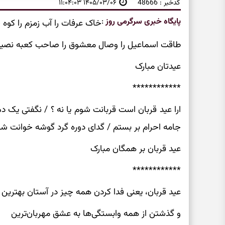
کدخبر : 48666
۱۴۰۵/۰۳/۰۶ ۱۱:۰۴:۰۳
پایگاه خبری سرگرمی روز
:
خاک عرفات را آب زمزم را کوه حر
طاقت اسماعیل را وصال معشوق را صاحب کعبه نصیب
عیدتان مبارک
************
ارا عید قربان است قربانت شوم یا نه ؟ / نگفتی یک د
جامه احرام بر بستم / گدای دوره گرد گوشه خوانت شوم
عید قربان بر همگان مبارک
************
عید قربان، یعنی فدا کردن همه چیز در آستان بهترین
و گذشتن از همه وابستگی‌ها به عشق مهربان‌ترین