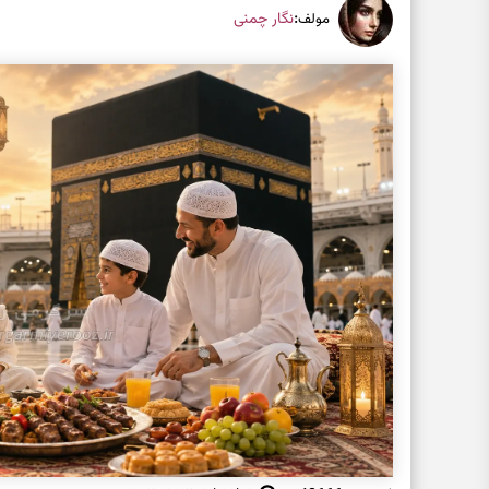
:
نگار چمنی
مولف