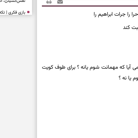
نفس‌کشیدن، انت
بازی فکری | تک
ا را جرات ابراهیم را
۱۵ ثانیه برای پیداکردنش وقت دارید
ت کند
تصمیم‌های سنجی
طرز تهیه کوکو 
برش‌خورده
می آیا که مهمانت شوم یانه ؟ برای طوف کویت
برای حفظ آرامش
 یا نه ؟
به تردیدها
تست شخصیت شن
را گرفتند؟ انتخا
می‌دهد
حفظ دستاوردها 
برای خانه‌دار شد