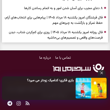
۸ دعای مجرب برای آسان شدن امور و به اتمام رساندن کار‌ها
فال فرشتگان امروز یکشنبه ۱۸ مرداد ۱۴۰۵ | پیام‌هایی برای انتخاب‌های آرام،
حفظ تمرکز و بازگشت به چیزهای مهم
فال روزانه امروز یکشنبه ۱۸ مرداد ۱۴۰۵ | روزی برای کم‌کردن شتاب، دیدن
فرصت‌های واقعی و تصمیم‌های بی‌حاشیه
فال ابجد امروز شنبه ۱۷ مرداد ۱۴۰۵ | نیت‌هایی برای روشن‌شدن انتخاب‌ها
و کنارگذاشتن مسیرهای فرساینده
تماس با ما
درباره ما
فال تاروت امروز شنبه ۱۷ مرداد ۱۴۰۵ | کارت‌هایی برای تشخیص فرصت
واقعی، کم‌کردن بار اضافه و تصمیم بدون عجله
فال سرنوشت امروز شنبه ۱۷ مرداد ۱۴۰۵ | روزی برای انتخاب راه روشن‌تر و
بازی فکری؛ کدامیک زودتر می میرد؟
حفظ چیزهایی که ارزش ماندن دارند
کلیه حقوق مادی و معنوی این سایت متعلق به
پایگاه خبری سرگرمی روز
می‌باشد و هر گونه کپی‌برداری توسط دیگر سایت‌ها
اکیدا ممنوع
می‌باشد
دعای نجات از گرفتاری، غم و فقر؛ وقتی راه‌ها بسته شد این دعای معتبر را
و پیگرد قانونی دارد.
بخوانید
فال فرشتگان امروز شنبه ۱۷ مرداد ۱۴۰۵ | پیام‌هایی برای شروع سنجیده،