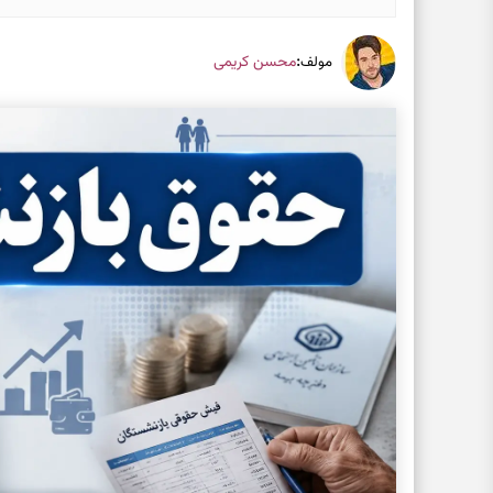
:
محسن کریمی
مولف