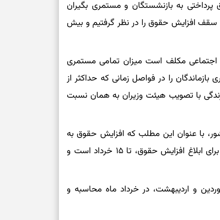
ق پرداختی به بازنشستگان و مستمری بگیران
نفس‌کشیدن، انت
 سقف افزایش حقوق را در نظر گرفتیم و بیش
بازی فکری | تک
۱۵ ثانیه برای پیداکردنش وقت دارید
ن تامین اجتماعی مکلف است میزان تمامی مستمری
تصمیم‌های سنجی
بازماندگان را در فواصل زمانی که حداکثر از
طرز تهیه کوکو 
 زندگی با تصویب هیئت وزیران به همان نسبت
برش‌خورده
برای حفظ آرامش
ور، با عنوان این مطلب که افزایش حقوق به
به تردیدها
اردیبهشت ماه نمی رسد، تاکید کرد: سقف مهلت ما برای ابلاغ افزایش حقوق، تا ۱۵ خرداد است و
تست شخصیت شن
را گرفتند؟ انتخا
می‌دهد
وردین و اردیبهشت، در خرداد ماه محاسبه و
حفظ دستاوردها 