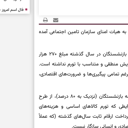
درباره حضور ا
ارتباط‌ها
ه هیات امنای سازمان تامین اجتماعی آمده
برای دیدن جزئیا
«همان‌طور که مستحضرید، حق مسکن پرداختی به بازنشستگان در سال گذشته مبلغ ۲۷۰ هزار
برای بازیابی ت
نه در سال ۱۴۰۴ هیچ‌گونه افزایش منطقی و متناسب با تورم نداشته است.
غ ۶۰۰ هزار تومان، علیرغم تمامی پیگیری‌ها و ضرورت‌های اقتصادی،
برای تنظیم سرع
ثانیه برای پیدا
ذکر این نکته ضروری است که بخش بزرگی از جامعه بازنشستگان (نزدیک به ۸۰ درصد)، از طرح
ایطی که تورم کالاهای اساسی و هزینه‌های
برای بازکردن گ
پرداخت ارقام ثابت سال‌های گذشته (که عملاً
طرز تهیه لوبیا 
دانه‌دانه، خوش‌
صادی و انسانی سازگار نیست.