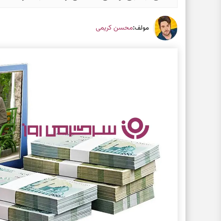
:
محسن کریمی
مولف