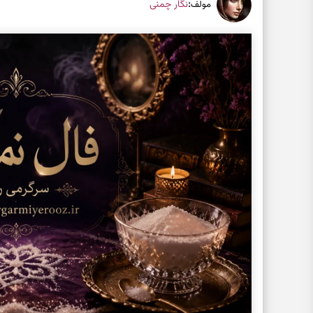
:
نگار چمنی
مولف