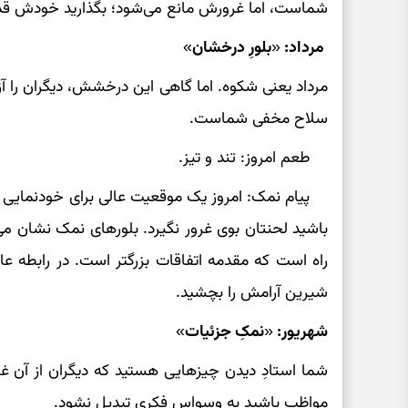
شماست، اما غرورش مانع می‌شود؛ بگذارید خودش قدم ا
مرداد: «بلورِ درخشان»
مرداد یعنی شکوه. اما گاهی این درخشش، دیگران را آز
سلاح مخفی شماست.
طعم امروز: تند و تیز.
پیام نمک: امروز یک موقعیت عالی برای خودنمایی مث
باشید لحنتان بوی غرور نگیرد. بلورهای نمک نشان م
راه است که مقدمه اتفاقات بزرگتر است. در رابطه عا
شیرین آرامش را بچشید.
شهریور: «نمکِ جزئیات»
شما استادِ دیدن چیزهایی هستید که دیگران از آن غافلن
مواظب باشید به وسواس فکری تبدیل نشود.