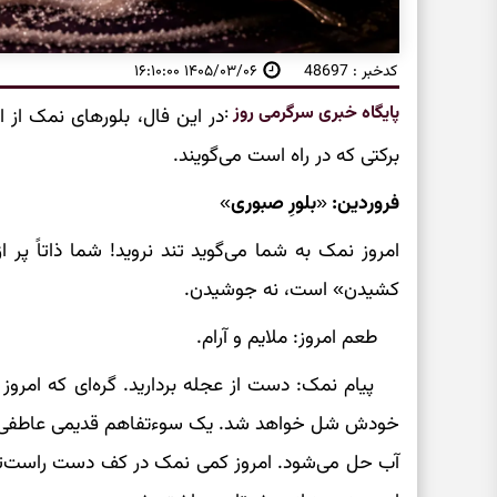
کدخبر : 48697
۱۴۰۵/۰۳/۰۶ ۱۶:۱۰:۰۰
پایگاه خبری سرگرمی روز
:
در این فال، بلورهای نمک از ا
برکتی که در راه است می‌گویند.
فروردین: «بلورِ صبوری»
امروز نمک به شما می‌گوید تند نروید! شما ذاتاً پر ا
کشیدن» است، نه جوشیدن.
طعم امروز: ملایم و آرام.
پیام نمک: دست از عجله بردارید. گره‌ای که امروز ب
خودش شل خواهد شد. یک سوءتفاهم قدیمی عاطفی یا 
آب حل می‌شود. امروز کمی نمک در کف دست راست‌تان ب