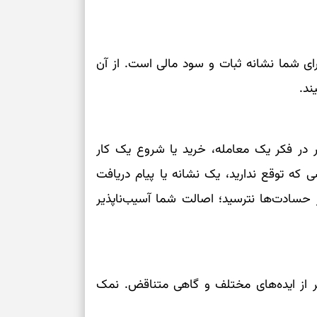
نفس‌کشیدن، انت
بازی فکری | تک
۱۵ ثانیه برای پیداکردنش وقت دارید
ی شما نشانه ثبات و سود مالی است. از آن
ند.
تصمیم‌های سنجی
طرز تهیه کوکو 
برش‌خورده
ر فکر یک معامله، خرید یا شروع یک کار
 که توقع ندارید، یک نشانه یا پیام دریافت
برای حفظ آرامش
ز حسادت‌ها نترسید؛ اصالت شما آسیب‌ناپذیر
به تردیدها
تست شخصیت شن
را گرفتند؟ انتخا
می‌دهد
 از ایده‌های مختلف و گاهی متناقض. نمک
حفظ دستاوردها 