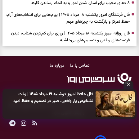
۸ دعای مجرب برای آسان شدن امور و به اتمام رساندن کار‌ها
فال فرشتگان امروز یکشنبه ۱۸ مرداد ۱۴۰۵ | پیام‌هایی برای انتخاب‌های آرام،
حفظ تمرکز و بازگشت به چیزهای مهم
فال روزانه امروز یکشنبه ۱۸ مرداد ۱۴۰۵ | روزی برای کم‌کردن شتاب، دیدن
فرصت‌های واقعی و تصمیم‌های بی‌حاشیه
فال ابجد امروز شنبه ۱۷ مرداد ۱۴۰۵ | نیت‌هایی برای روشن‌شدن انتخاب‌ها
و کنارگذاشتن مسیرهای فرساینده
تماس با ما
درباره ما
فال تاروت امروز شنبه ۱۷ مرداد ۱۴۰۵ | کارت‌هایی برای تشخیص فرصت
واقعی، کم‌کردن بار اضافه و تصمیم بدون عجله
فال سرنوشت امروز شنبه ۱۷ مرداد ۱۴۰۵ | روزی برای انتخاب راه روشن‌تر و
فال حافظ امروز دوشنبه ۱۹ مرداد ۱۴۰۵ | وقت
حفظ چیزهایی که ارزش ماندن دارند
کلیه حقوق مادی و معنوی این سایت متعلق به
پایگاه خبری سرگرمی روز
تشخیص یار واقعی، صبر در تصمیم و حفظ امید
می‌باشد و هر گونه کپی‌برداری توسط دیگر سایت‌ها
اکیدا ممنوع
می‌باشد
دعای نجات از گرفتاری، غم و فقر؛ وقتی راه‌ها بسته شد این دعای معتبر را
و پیگرد قانونی دارد.
بخوانید
فال فرشتگان امروز شنبه ۱۷ مرداد ۱۴۰۵ | پیام‌هایی برای شروع سنجیده،
حفظ ارزش‌ها و سبک‌کردن ذهن