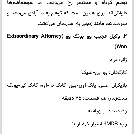
توهم کوتاه و مختصر رخ می‌دهد، اما سوءتفاهم‌ها
طولانی‌اند. برای همین است که توهم به ما آزادی می‌دهد و
سوءتفاهم مانند زنجیر به اسارتمان می‌کشد.
۲. وکیل عجیب وو یونگ وو (Extraordinary Attorney
Woo)
ژانر: درام
کارگردان: یو این-شیک
بازیگران اصلی: پارک اون-بین، کانگ ته-اوه، کانگ کی-یونگ
مدت‌زمان هر قسمت: ۷۵ دقیقه
وضعیت: پایان‌یافته
رتبه IMDB: امتیاز ۸٫۷ از ۱۰