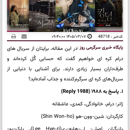
کدخبر : 48718
۱۴۰۵/۰۳/۰۷ ۰۹:۴۰:۰۰
پایگاه خبری سرگرمی روز
:
در این مقاله، برایتان از سریال های
درام کره ای خواهیم گفت که حسابی گُل کرده‌اند و
طرف‌داران بسیار زیادی دارند. برای آشنایی با دنیایی از
سریال‌های کره ای سرگرم‌کننده و جذاب آماده‌اید؟
۱. پاسخ به ۱۹۸۸ (Reply 1988)
ژانر: درام، خانوادگی، کمدی، عاشقانه
کارگردان: شین-وون-هو (Shin Won-ho)
بازیگران اصلی: لی-هایه-ری(Lee Hye-ri)، پارک-بو-