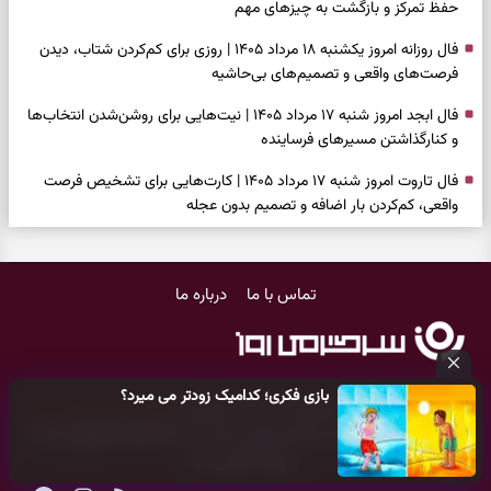
حفظ تمرکز و بازگشت به چیزهای مهم
فال روزانه امروز یکشنبه ۱۸ مرداد ۱۴۰۵ | روزی برای کم‌کردن شتاب، دیدن
فرصت‌های واقعی و تصمیم‌های بی‌حاشیه
فال ابجد امروز شنبه ۱۷ مرداد ۱۴۰۵ | نیت‌هایی برای روشن‌شدن انتخاب‌ها
و کنارگذاشتن مسیرهای فرساینده
فال تاروت امروز شنبه ۱۷ مرداد ۱۴۰۵ | کارت‌هایی برای تشخیص فرصت
واقعی، کم‌کردن بار اضافه و تصمیم بدون عجله
فال سرنوشت امروز شنبه ۱۷ مرداد ۱۴۰۵ | روزی برای انتخاب راه روشن‌تر و
حفظ چیزهایی که ارزش ماندن دارند
تماس با ما
درباره ما
دعای نجات از گرفتاری، غم و فقر؛ وقتی راه‌ها بسته شد این دعای معتبر را
بخوانید
فال فرشتگان امروز شنبه ۱۷ مرداد ۱۴۰۵ | پیام‌هایی برای شروع سنجیده،
بازی فکری؛ کدامیک زودتر می میرد؟
حفظ ارزش‌ها و سبک‌کردن ذهن
کلیه حقوق مادی و معنوی این سایت متعلق به
پایگاه خبری سرگرمی روز
می‌باشد و هر گونه کپی‌برداری توسط دیگر سایت‌ها
اکیدا ممنوع
می‌باشد
فال روزانه امروز شنبه ۱۷ مرداد ۱۴۰۵ | روزی برای شروع‌های حساب‌شده و
و پیگرد قانونی دارد.
جمع‌کردن حاشیه‌ها