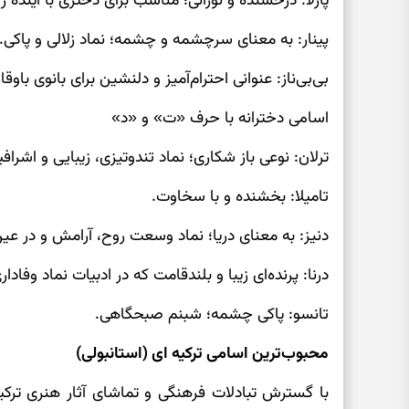
پارلا: درخشنده و نورانی؛ مناسب برای دختری با آینده 
پینار: به معنای سرچشمه و چشمه؛ نماد زلالی و پاکی.
بی‌بی‌ناز: عنوانی احترام‌آمیز و دلنشین برای بانوی باوقار
اسامی دخترانه با حرف «ت» و «د»
ترلان: نوعی باز شکاری؛ نماد تندوتیزی، زیبایی و اشراف
تامیلا: بخشنده و با سخاوت.
دنیز: به معنای دریا؛ نماد وسعت روح، آرامش و در عی
درنا: پرنده‌ای زیبا و بلندقامت که در ادبیات نماد وفادا
تانسو: پاکی چشمه؛ شبنم صبحگاهی.
محبوب‌ترین اسامی ترکیه ای (استانبولی)
با گسترش تبادلات فرهنگی و تماشای آثار هنری ترکیه،