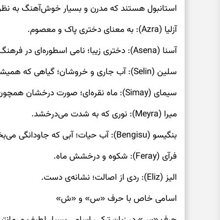
استانبول هستند که مدرن و بسیار خوش‌آهنگ به نظر 
آزلیا (Azra): به معنای دختری پاک و معصوم.
آسنا (Asena): دختری زیبا؛ نامی اسطوره‌ای در فرهنگ ترک.
سلین (Selin): آب جاری و خروشان؛ گیاهی که همیشه سبز می‌ماند.
سیمای (Simay): ماه نقره‌ای؛ صورت درخشان همچون نقره.
میرا (Meyra): نوری که به شدت می‌درخشد.
بنگیسو (Bengisu): آب حیات؛ آبی که جاودانگی می‌بخشد.
فرآی (Feray): شکوه و درخشش ماه.
الیز (Eliz): ردی از اصالت؛ نشانه‌ی دست.
اسامی خاص با حرف «س» و «ش»
حرف «س» در زبان ترکی، اسامی بسیار لطیف و رمانتی