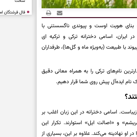
سخت
برای آرام‌کردن 
بنای هویت اوست و پیوندی ناگسستنی با
در ایران، اسامی دخترانه ترکی و ترکیه ای
نفس‌کشیدن، انت
ند با طبیعت (به‌ویژه ماه و گل‌ها)، طرفداران
بازی فکری | تک
۱۵ ثانیه برای پیداکردنش وقت دارید
ارترین نام‌های ترکی را به همراه معانی دقیق
تصمیم‌های سنجی
ک نام ایده‌آل پیش روی شما قرار دهیم.
طرز تهیه کوکو 
برش‌خورده
ند؟
برای حفظ آرامش
 زیباست. اسامی دخترانه در این زبان اغلب بر
به تردیدها
یشم» و «اصالت ایل» استوارند. تکرار این
تست شخصیت شن
او نهادینه می‌کند. علاوه بر این، بسیاری از
را گرفتند؟ انتخا