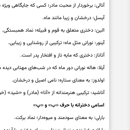
آنالی: برخوردار از محبت مادر؛ کسی که جایگاهی ویژه ن
آیسل: درخشان و زیبا مانند ماه.
الین: دختری متعلق به قوم و قبیله؛ نماد همبستگی.
آینور: نورانی مثل ماه؛ ترکیبی از روشنایی و زیبایی.
آتاناز: دختری که مایه ناز و افتخار پدر است.
آیلا: هاله نورانی دور ماه که در شب‌های مهتابی دیده 
اولدوز: به معنای ستاره؛ نامی اصیل و درخشان.
آناشید: ترکیبی هنرمندانه از «آنا» (مادر) و «شید» (خو
اسامی دخترانه با حرف «ب» و «پ»
بارلی: به معنای سودمند و میوه‌دار؛ نماد برکت.